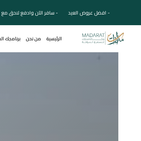
- افضل عروض العيد - سافر الآن وادفع لاحق مع 
الرئيسية
من نحن
برنامجك ال