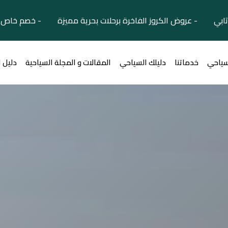
تابي - عروض الكروز الفاخرة برحلات بحرية مميزة - خصم خاص ل
سياحي
خدماتنا
دليلك السياحي
المقالات و المجلة السياحية
دليل 