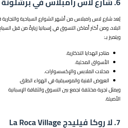
رامبلاس في برشلونة
ُعد شارع لاس رامبلاس من أشهر الشوارع السياحية والتجارية في
لبلاد، ومن أكثر أماكن التسوق في إسبانيا زيارةً من قبل السياح.
تميز بـ:
متاجر الهدايا التذكارية.
الأسواق المحلية.
محلات الملابس والإكسسوارات.
العروض الفنية والموسيقية في الهواء الطلق.
يمثل تجربة مختلفة تجمع بين التسوق والثقافة الإسبانية
لأصيلة.
ليدج La Roca Village