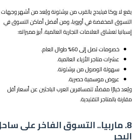
قع لا روكا فيليدج بالقرب من برشلونة ويُعد من أشهر وجهات
لتسوق المخفضة في أوروبا، ومن أفضل أماكن التسوق في
سبانيا لعشاق العلامات التجارية العالمية. أبرز مميزاته:
خصومات تصل إلى 60% طوال العام.
عشرات متاجر الأزياء العالمية.
سهولة الوصول من برشلونة.
عروض موسمية حصرية.
يُعد خيارًا مفضلًا للمسافرين العرب الباحثين عن أسعار أقل
قارنة بالمتاجر التقليدية.
8. ماربيا.. التسوق الفاخر على ساحل
لبحر