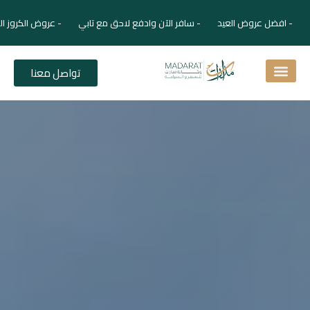
- افضل عروض العيد - سافر الآن وادفع لاحق مع تابي - عروض الكروز ال
تواصل معنا
اسئلة شائعة
دليل الفنادق
نصائح للمسافر
برنامجك السياحي
دليلك السياحي
المقالات و المجلة السياحية