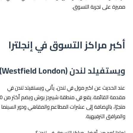
يزة على تجربة التسوق.
كبر مراكز التسوق في إنجلترا
تفيلد لندن (Westfield London)
د الحديث عن اكبر مول في لندن، يأتي ويستفيلد لندن في
مقدمة القائمة. يقع في منطقة شيبردز بوش ويضم أكثر من 360
جرًا، بالإضافة إلى عشرات المطاعم والمقاهي ودور السينما
لمرافق الترفيهية.
اذا يُعد من أفضل مراكز التسوق في لندن؟