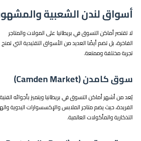
سواق لندن الشعبية والمشهورة
 تقتصر أماكن التسوق في بريطانيا على المولات والمتاجر
اخرة، بل تضم أيضًا العديد من الأسواق التقليدية التي تمنح الزائر
ربة مختلفة وممتعة.
 كامدن (Camden Market)
عد من أشهر أماكن التسوق في بريطانيا ويتميز بأجوائه الفنية
فريدة، حيث يضم متاجر الملابس والإكسسوارات اليدوية والهدايا
ذكارية والمأكولات العالمية.