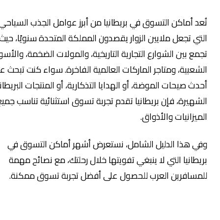
عد أماكن التسوق في بريطانيا من أبرز عوامل الجذب السياحي
تي تجعل ملايين الزوار يقصدون المملكة المتحدة سنويًا، حيث
مع بين الشوارع التجارية التاريخية، والمولات الضخمة، والأسواق
شعبية، ومتاجر الماركات العالمية الفاخرة. سواء كنت تبحث عن
ث صيحات الموضة، أو الهدايا التذكارية، أو المنتجات البريطانية
شهيرة، فإن بريطانيا تقدم تجربة تسوق استثنائية تناسب جميع
يزانيات والأذواق.
ي هذا الدليل الشامل، نستعرض أشهر أماكن التسوق في
يطانيا التي لا ينبغي تفويتها خلال رحلتك، مع نصائح مهمة
مسافرين العرب للحصول على أفضل تجربة تسوق ممكنة.