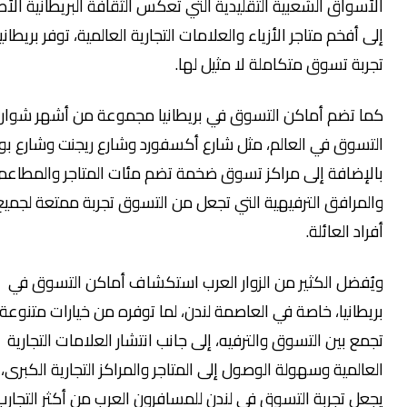
أسواق الشعبية التقليدية التي تعكس الثقافة البريطانية الأصيلة،
 أفخم متاجر الأزياء والعلامات التجارية العالمية، توفر بريطانيا
ربة تسوق متكاملة لا مثيل لها.
ا تضم أماكن التسوق في بريطانيا مجموعة من أشهر شوارع
تسوق في العالم، مثل شارع أكسفورد وشارع ريجنت وشارع بوند،
لإضافة إلى مراكز تسوق ضخمة تضم مئات المتاجر والمطاعم
لمرافق الترفيهية التي تجعل من التسوق تجربة ممتعة لجميع
اد العائلة.
ُفضل الكثير من الزوار العرب استكشاف أماكن التسوق في
يطانيا، خاصة في العاصمة لندن، لما توفره من خيارات متنوعة
مع بين التسوق والترفيه، إلى جانب انتشار العلامات التجارية
عالمية وسهولة الوصول إلى المتاجر والمراكز التجارية الكبرى، مما
عل تجربة التسوق في لندن للمسافرون العرب من أكثر التجارب