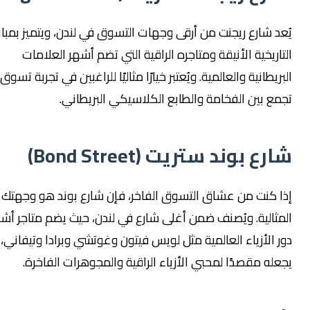
عد شارع ريجنت من أرقى وجهات التسوق في لندن، ويتميز بمبانيه
اريخية الأنيقة ومتاجره الراقية التي تضم أشهر العلامات
ريطانية والعالمية. ويُعتبر خيارًا مثاليًا للراغبين في تجربة تسوق
مع بين الفخامة والطابع الكلاسيكي البريطاني.
رع بوند ستريت (Bond Street)
ا كنت من عشاق التسوق الفاخر، فإن شارع بوند هو وجهتك
مثالية. ويُصنف ضمن أغلى شارع في لندن، حيث يضم متاجر أشهر
ر الأزياء العالمية مثل لويس فيتون وغوتشي وبرادا وتيفاني، مما
عله مقصدًا لمحبي الأزياء الراقية والمجوهرات الفاخرة.