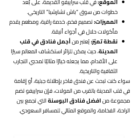
الموقع:
في قلب سراييفو القديمة، على بُعد
خطوات من سوق “باش تشارشيا” التاريخي.
المميزات:
تصميم فخم، خدمة راقية، ومطعم يقدم
مأكولات حلال في أجواء أنيقة.
نقطة تميّز:
يُعتبر من
أجمل فنادق في قلب
المدينة
، حيث يمكن للزائر استكشاف المعالم سيرًا
على الأقدام، مما يجعله خيارًا مثاليًا لمحبي التجارب
الثقافية والتاريخية.
سواء كنت تبحث عن فندق فاخر بإطلالة جبلية، أو إقامة
في قلب المدينة بالقرب من المولات، فإن سراييفو تضم
مجموعة من
افضل فنادق البوسنة
التي تجمع بين
الراحة، الفخامة، والموقع المثالي للمسافر السعودي.