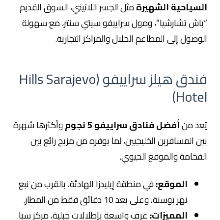
السياحية الشهيرة
مثل الجسر اللاتيني، السوق القديم
“باش تشارشيا”، ومول سراييفو سيتي سنتر، مع سهولة
الوصول إلى المطاعم الحلال والمراكز التجارية.
فندق هيلز سراييفو (Hills Sarajevo
Hotel)
يُعد من
أفضل فنادق سراييفو 5 نجوم
وأكثرها شهرة
بين المسافرين الخليجيين، لما يوفره من مزيج رائع بين
الفخامة والموقع الحيوي.
الموقع:
في منطقة إيليدزا الهادئة، بالقرب من نبع
نهر بوسنة، وعلى بعد 10 دقائق فقط من المطار.
المميزات:
غرف واسعة بإطلالات جبلية، مركز سبا