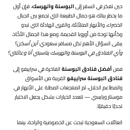
حين تفكر في السفر إلى
البوسنة والهرسك
، فإن أول
ما يخطر ببالك هو جمال الطبيعة التي تجمع بين الجبال
الخضراء، والأنهار المتلألئة، والقرى الهادئة التي تبدو
وكأنها لوحة من أوروبا القديمة. ومع هذا الجمال الأخّاذ،
يبقى السؤال الأهم لكل مسافر سعودي:
أين أسكن؟
وأي الفنادق في البوسنة والهرسك يناسبني أنا وعائلتي؟
فمن
أفضل فنادق البوسنة
الفاخرة في سراييفو إلى
فنادق البوسنة سراييفو
القريبة من الأسواق
والمطاعم الحلال، ثم المنتجعات المطلة على الأنهار في
موستار ويايسي — تتعدد الخيارات بشكل يجعل الاختيار
تحديًا حقيقيًا.
العائلات السعودية تبحث عن الخصوصية والراحة، بينما