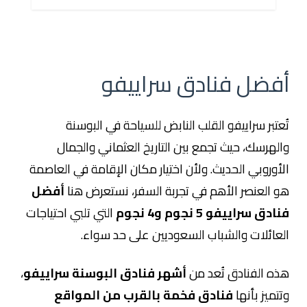
أفضل فنادق سراييفو
تُعتبر سراييفو القلب النابض للسياحة في البوسنة
والهرسك، حيث تجمع بين التاريخ العثماني والجمال
الأوروبي الحديث. ولأن اختيار مكان الإقامة في العاصمة
هو العنصر الأهم في تجربة السفر، نستعرض هنا
أفضل
فنادق سراييفو 5 نجوم و4 نجوم
التي تلبي احتياجات
العائلات والشباب السعوديين على حد سواء.
هذه الفنادق تُعد من
أشهر فنادق البوسنة سراييفو
،
وتتميز بأنها
فنادق فخمة بالقرب من المواقع