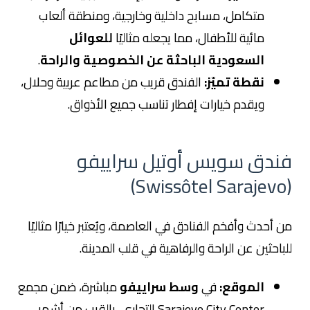
متكامل، مسابح داخلية وخارجية، ومنطقة ألعاب
مائية للأطفال، مما يجعله مثاليًا
للعوائل
السعودية الباحثة عن الخصوصية والراحة
.
نقطة تميّز:
الفندق قريب من مطاعم عربية وحلال،
ويقدم خيارات إفطار تناسب جميع الأذواق.
فندق سويس أوتيل سراييفو
(Swissôtel Sarajevo)
من أحدث وأفخم الفنادق في العاصمة، ويُعتبر خيارًا مثاليًا
للباحثين عن الراحة والرفاهية في قلب المدينة.
الموقع:
في
وسط سراييفو
مباشرة، ضمن مجمع
Sarajevo City Center التجاري، بالقرب من أشهر