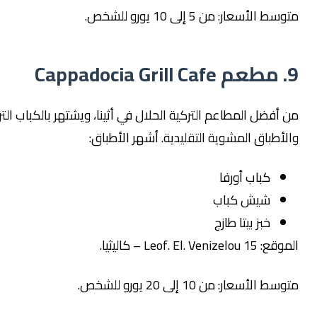
سعار: من 5 إلى 10 يورو للشخص.
ضل المطاعم التركية الحلال في أثينا، ويشتهر بالكباب التركي
باق المشوية التقليدية. أشهر الأطباق:
كباب أورفا
شيش كباب
خبز بيتا طازج
Leof.  – كاليثيا.
سعار: من 10 إلى 20 يورو للشخص.