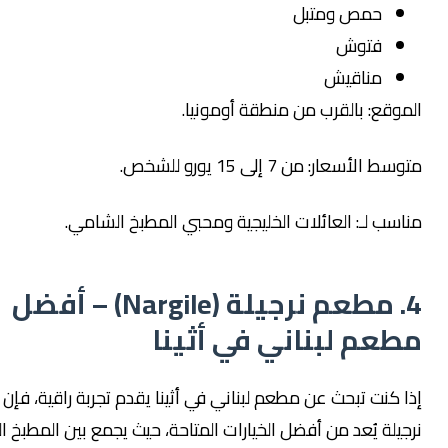
حمص ومتبل
فتوش
مناقيش
ع: بالقرب من منطقة أومونيا.
سعار: من 7 إلى 15 يورو للشخص.
 لـ: العائلات الخليجية ومحبي المطبخ الشامي.
4. مطعم نرجيلة (Nargile) – أفضل
م لبناني في أثينا
نت تبحث عن مطعم لبناني في أثينا يقدم تجربة راقية، فإن مطعم
ة يُعد من أفضل الخيارات المتاحة، حيث يجمع بين المطبخ اللبناني