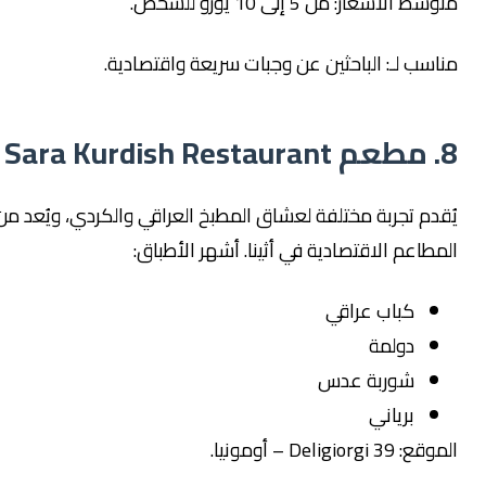
سعار: من 5 إلى 10 يورو للشخص.
 لـ: الباحثين عن وجبات سريعة واقتصادية.
 تجربة مختلفة لعشاق المطبخ العراقي والكردي، ويُعد من أشهر
عم الاقتصادية في أثينا. أشهر الأطباق:
كباب عراقي
دولمة
شوربة عدس
برياني
De – أومونيا.