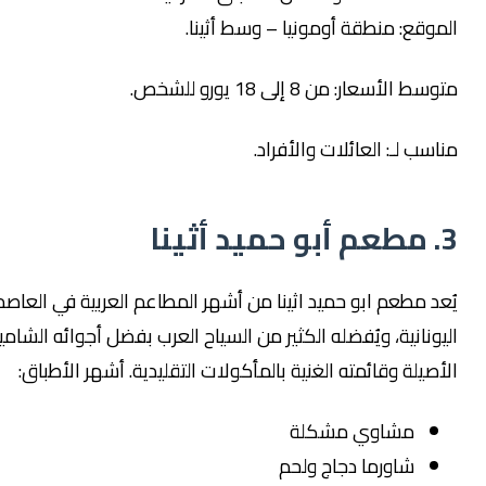
ع: منطقة أومونيا – وسط أثينا.
سعار: من 8 إلى 18 يورو للشخص.
 لـ: العائلات والأفراد.
مطعم ابو حميد اثينا من أشهر المطاعم العربية في العاصمة
انية، ويُفضله الكثير من السياح العرب بفضل أجوائه الشامية
لة وقائمته الغنية بالمأكولات التقليدية. أشهر الأطباق:
مشاوي مشكلة
شاورما دجاج ولحم