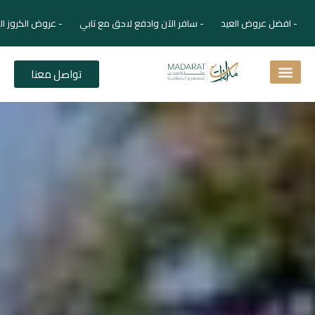
 عروض العيد - سافر الآن وادفع لاحق مع تابي - عروض الكروز الفاخرة برحل
تواصل معنا
ائعة
لفنادق
للمسافر
 السياحي
السياحي
المجلة السياحية