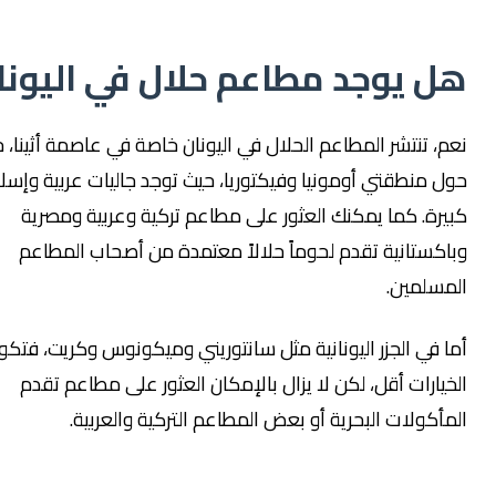
يوجد مطاعم حلال في اليونان؟
تنتشر المطاعم الحلال في اليونان خاصة في عاصمة أثينا، خاصة
نطقتي أومونيا وفيكتوريا، حيث توجد جاليات عربية وإسلامية
. كما يمكنك العثور على مطاعم تركية وعربية ومصرية
تانية تقدم لحوماً حلالاً معتمدة من أصحاب المطاعم
مين.
ي الجزر اليونانية مثل سانتوريني وميكونوس وكريت، فتكون
رات أقل، لكن لا يزال بالإمكان العثور على مطاعم تقدم
ولات البحرية أو بعض المطاعم التركية والعربية.