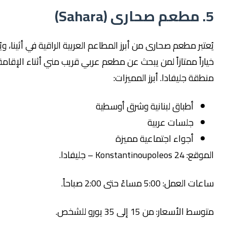
ر مطعم صحارى من أبرز المطاعم العربية الراقية في أثينا، ويُعد
ً ممتازاً لمن يبحث عن مطعم عربي قريب مني أثناء الإقامة في
 جليفادا. أبرز المميزات:
أطباق لبنانية وشرق أوسطية
جلسات عربية
أجواء اجتماعية مميزة
Konsta – جليفادا.
5:00 مساءً حتى 2:00 صباحاً.
سعار: من 15 إلى 35 يورو للشخص.