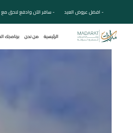
- افضل عروض العيد - سافر الآن وادفع لاحق مع 
الرئيسية
من نحن
برنامجك ال