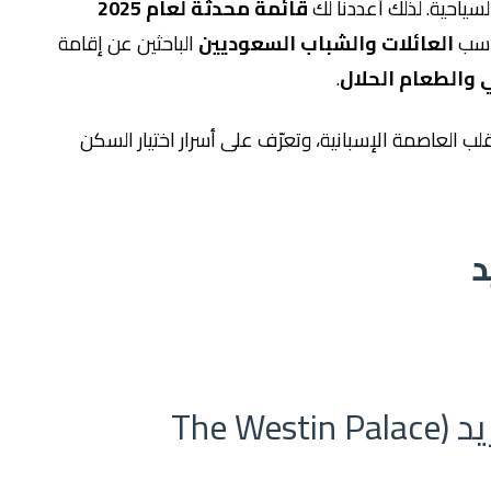
سياحية. لذلك أعددنا لك
قائمة محدثة لعام 2025
ناسب
العائلات والشباب السعوديين
الباحثين عن إقامة
 والطعام الحلال
.
 العاصمة الإسبانية، وتعرّف على أسرار اختيار السكن
فندق ذا ويستن بالاس مدريد (The Westin Palace