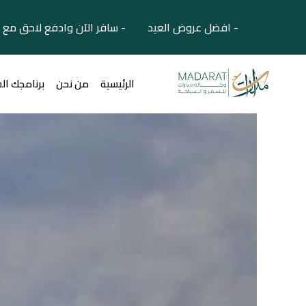
- افضل عروض العيد - سافر الآن وادفع لاحق مع 
الرئيسية
من نحن
برنامجك ال