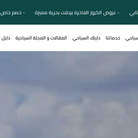
تابي - عروض الكروز الفاخرة برحلات بحرية مميزة - خصم خاص ل
سياحي
خدماتنا
دليلك السياحي
المقالات و المجلة السياحية
دليل 