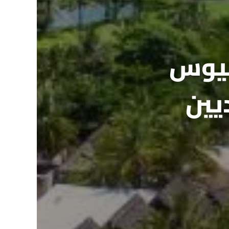
يشيوس
يين