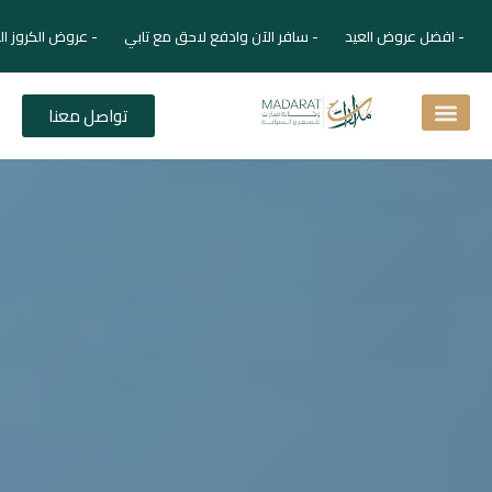
- افضل عروض العيد - سافر الآن وادفع لاحق مع تابي - عروض الكروز ال
تواصل معنا
اسئلة شائعة
دليل الفنادق
نصائح للمسافر
برنامجك السياحي
دليلك السياحي
المقالات و المجلة السياحية