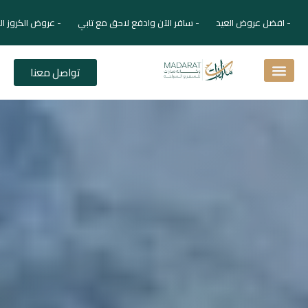
- افضل عروض العيد - سافر الآن وادفع لاحق مع تابي - عروض الكروز ال
تواصل معنا
اسئلة شائعة
دليل الفنادق
نصائح للمسافر
برنامجك السياحي
دليلك السياحي
المقالات و المجلة السياحية