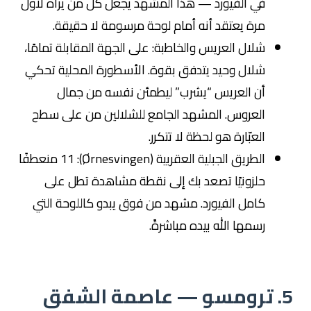
في الفيورد — هذا المشهد يجعل كل من يراه لأول
مرة يعتقد أنه أمام لوحة مرسومة لا حقيقة.
شلال العريس والخاطبة: على الجهة المقابلة تمامًا،
شلال وحيد يتدفق بقوة. الأسطورة المحلية تحكي
أن العريس “يشرب” ليطمئن نفسه من جمال
العروس. المشهد الجامع للشلالين من على سطح
العبّارة هو لحظة لا تتكرر.
الطريق الجبلية العقربية (Ørnesvingen): 11 منعطفًا
حلزونيًا تصعد بك إلى نقطة مشاهدة تطل على
كامل الفيورد. مشهد من فوق يبدو كاللوحة التي
رسمها الله بيده مباشرةً.
5. ترومسو — عاصمة الشفق