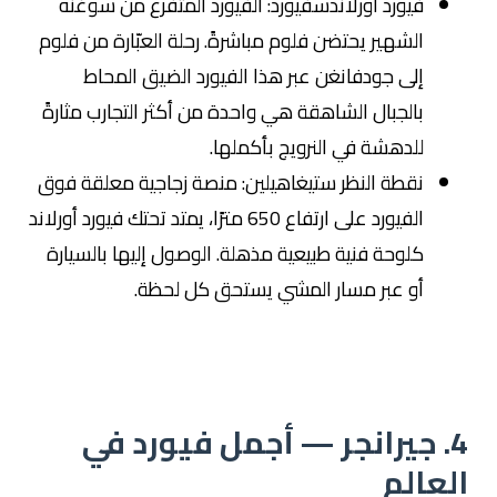
فيورد أورلاندسفيورد: الفيورد المتفرع من سوغنه
الشهير يحتضن فلوم مباشرةً. رحلة العبّارة من فلوم
إلى جودفانغن عبر هذا الفيورد الضيق المحاط
بالجبال الشاهقة هي واحدة من أكثر التجارب مثارةً
للدهشة في النرويج بأكملها.
نقطة النظر ستيغاهيلين: منصة زجاجية معلقة فوق
الفيورد على ارتفاع 650 مترًا، يمتد تحتك فيورد أورلاند
كلوحة فنية طبيعية مذهلة. الوصول إليها بالسيارة
أو عبر مسار المشي يستحق كل لحظة.
4. جيرانجر — أجمل فيورد في
العالم