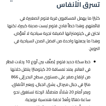
تسرق الأنفاس
كثيرًا ما يهمل المسافرون قرية فلوم الصغيرة في
قائمتهم، وهذا خطأ فادح. فلوم ليست مدينة كبيرة، لكنها
تختزن في كيلومتراتها الضيقة تجربة سياحية لا تُعوَّض،
وهذا ما يجعلها واحدة من افضل المدن السياحية في
النرويج.
خط سكة حديد فلوم: يُصنَّف بين أروع 10 رحلات قطار
في العالم. يمتد لمسافة 20 كيلومترًا ينتقل خلالها
من ارتفاع صفر على مستوى سطح البحر إلى 866
مترًا في جبال ميردال، يشق الجبال، ويعبر الأنفاق،
ويمر أمام 20 شلالًا متدفقًا. الرحلة تستغرق نحو
ساعة ذهابًا وتُعدّ تحفة هندسية نرويجية.