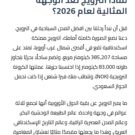
لماذا النرويج تعد الوجهة
المثالية لعام 2026؟
قبل أن نبدأ رحلتنا بين افضل المدن السياحية في النرويج،
دعنا نضع الصورة كاملة أمامك. النرويج مملكة
اسكندنافية تقع في أقصى شمال غرب أوروبا، تمتد على
مساحة 385,207 كيلومتر مربع، وتضم ساحلًا بحريًا يتجاوز
طوله 83,000 كيلومتر إذا احتسبنا جزرها. عملتها الكرونة
النرويجية (NOK)، وتتطلب منك فيزا شنغن إذا كنت تحمل
الجواز السعودي.
ما يميز النرويج عن بقية الدول الأوروبية أنها تجمع ثلاثة
عوالم في وجهة واحدة: عالم الطبيعة الوحشية البكر،
وعالم المدن العصرية الراقية، وعالم التاريخ الإسكندنافي
العريق. وهذا ما يجعلها مقصدًا مثاليًا لعشاق المغامرة