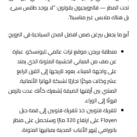
تحت المطر — فالنرويجيون يقولون: “لا يوجد طقس سيئ،
بل هناك ملابس غير مناسبة”.
أبرز ما يجعل بيرغن ضمن افضل المدن السياحية في النرويج:
منطقة بريجن: موقع تراث عالمي لليونسكو، عبارة
عن صف من المباني الخشبية الملونة الذي يمتد
على واجهة الميناء. يعود تاريخها إلى القرن الرابع
عشر وكانت مركزًا تجاريًا لشبكة الهانزا الألمانية.
المشي بين أزقتها الضيقة يُشعرك كأنك عدت بالزمن
قرونًا إلى الوراء.
تلفريك فلوبين: خذ تلفريك فلوبين إلى قمة جبل
Fløyen على ارتفاع 320 مترًا وستحصل على منظر
بانورامي يُبهر الألباب: المدينة بمبانيها الملونة،