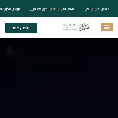
- افضل عروض العيد - سافر الآن وادفع لاحق مع تابي - عروض الكروز ال
تواصل معنا
اسئلة شائعة
دليل الفنادق
نصائح للمسافر
برنامجك السياحي
دليلك السياحي
المقالات و المجلة السياحية