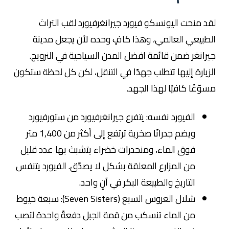
لقد منحت اليونسكو فيورد جيرانغرفيورد لقب التراث
الطبيعي العالمي، وهذا كافٍ وحده لأن يجعل مدينة
جيرانغر ضمن قائمة افضل المدن السياحية في النرويج.
الزيارة إليها تتطلب جهدًا في التنقل، لكن كل لحظة ستكون
مسوّغًا كافيًا لهذا الجهد.
الفيورد نفسه: يتفرع جيرانغرفيورد من ستورفيورد
ويضم جدرانًا صخرية ترتفع إلى أكثر من 1,400 متر
فوق الماء، ومنحدرات خضراء يتشبث بها عدد قليل
من المزارع المعلقة بشكل لا يصدّق. الفيورد يتنفس
التاريخ والطبيعة البكر في آنٍ واحد.
شلال العروس السبع (Seven Sisters): سبعة خيوط
من الماء تنسكب من قمة الجبل دفعةً واحدة لتصب