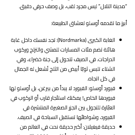
“مدينة التلال” ليس مجرد لقب، بل وصف حرفي دقيق.
أبرز ما تقدمه أوسلو لعشاق الطبيعة:
الغابة الكبرى (Nordmarka): تجد نفسك داخل غابة
هائلة تضم مئات المسارات للمشي والتزلج وركوب
الدراجات. في الصيف تتحول إلى جنة خضراء، وفي
الشتاء تلبس ثوبًا أبيض من الثلج تُشعل له الجمال
في كل اتجاه.
فيورد أوسلو: الفيورد لا يبدأ من بيرغن، بل أوسلو لها
فيوردها الخاص! يمكنك استئجار قارب أو الركوب في
العبّارة للتجول بين الجزر الصغيرة المنتشرة في
الفيورد، وشواطئها تستقبل السباحة في الصيف.
حديقة فيغيلان: أكبر حديقة نحت في العالم من