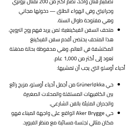
تصميم فنان واحد، تضم أكثر من 200 تمثال برونزي
وجرانيتي وفي الهواء الطلق — دخولها مجاني
وهي مفتوحة طوال السنة.
متحف السفن الفيكينغية: لمن يريد فهم روح النرويج،
هذا المتحف يحتضن أقدم سفن الفيكينغ
المكتشفة في العالم، وهي محفوظة بحالة مذهلة
تعود إلى أكثر من 1,000 عام.
أحياء أوسلو التي يجب أن تمشيها:
حي Grünerløkka من أجمل أحياء أوسلو، مزيج رائع
بين الكافيهات المستقلة والمحلات الصغيرة
والجدران المليئة بالفن الشارعي.
حي Aker Brygge الواقع على واجهة الميناء فهو
مكان مثالي لجلسة مسائية مع منظر الفيورد.