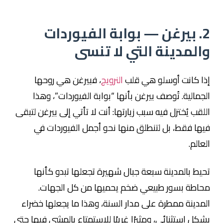
2. بيرغن — بوابة الفيوردات
والمدينة التي لا تنسى
إذا كانت أوسلو هي قلب
النرويج
، فبيرغن هي روحها
الجمالية. تُوصف بيرغن بأنها “بوابة الفيوردات”، وهذا
اللقب يُختزل فيه سبب زيارتها: أنت لا تأتي إلى بيرغن لتبقى
فيها فقط، بل لتنطلق منها نحو أجمل الفيوردات في
العالم.
تحيط بالمدينة سبعة جبال شهيرة تجعلها تبدو كأنها
محاطة بسور طبيعي ضخم يحميها من كل الجهات.
المدينة ممطرة على مدار السنة، وهذا ما يجعلها خضراء
بشكل استثنائي، ومثيرًا غريبًا للاستمتاع بالمشي فيها حتى