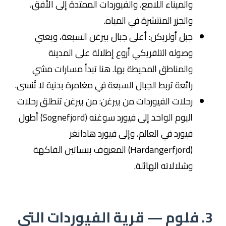
والميناء اللامع، والفيوردات الممتدة إلى الأفق،
والجزر المنتشرة في المياه.
جبل أولريكن: أعلى جبال بيرغن السبعة، ويعني
وصوله التلفريكي أروع إطلالة على المدينة
والمناطق المحيطة بها. هنا تبدأ مسارات مشي
رائعة تربط الجبال السبعة في مغامرة بدنية لا تُنسى.
رحلات الفيوردات من بيرغن: من بيرغن تنطلق رحلات
اليوم الواحد إلى فيورد سوغنه (Sognefjord) أطول
فيورد في العالم، وإلى فيورد هادانغر
(Hardangerfjord) المعروف ببساتين الفاكهة
وشلالاته الهائلة.
3. فلوم — قرية الفيوردات التي