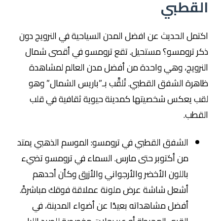
القطبي
اكتمل الحديث عن افضل المدن السياحية في النرويج دون
ذكر ترومسو؟ مستحيل. تقع ترومسو في أقصى شمال
النرويج، وهي واحدة من أفضل مدن العالم لمشاهدة
ظاهرة الشفق القطبي. تُلقَّب بـ”باريس الشمال” وهو
لقب يعكس شخصيتها كمدينة حيوية ثقافية في قلب
القطب.
الشفق القطبي في ترومسو: الموسم الذهبي يمتد
من أكتوبر حتى مارس. السماء في ترومسو تضيء
باللون الأخضر والأرجواني والأزرق وكأن أحدهم
أشعل شاشة عرض ملونة عملاقة فوقك مباشرةً.
أفضل مشاهداته بعيدًا عن أضواء المدينة، في