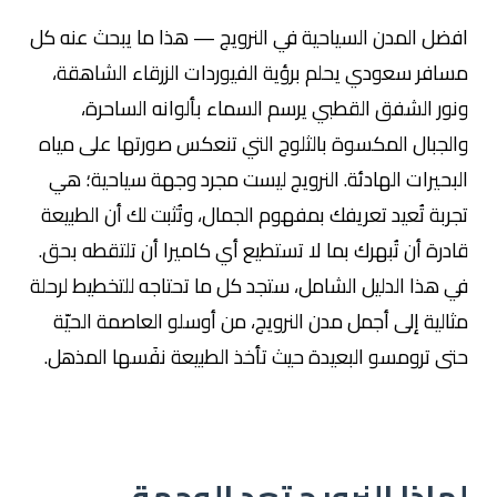
افضل المدن السياحية في النرويج — هذا ما يبحث عنه كل
مسافر سعودي يحلم برؤية الفيوردات الزرقاء الشاهقة،
ونور الشفق القطبي يرسم السماء بألوانه الساحرة،
والجبال المكسوة بالثلوج التي تنعكس صورتها على مياه
البحيرات الهادئة. النرويج ليست مجرد وجهة سياحية؛ هي
تجربة تُعيد تعريفك بمفهوم الجمال، وتُثبت لك أن الطبيعة
قادرة أن تُبهرك بما لا تستطيع أي كاميرا أن تلتقطه بحق.
في هذا الدليل الشامل، ستجد كل ما تحتاجه للتخطيط لرحلة
مثالية إلى أجمل مدن النرويج، من أوسلو العاصمة الحيّة
حتى ترومسو البعيدة حيث تأخذ الطبيعة نفَسها المذهل.