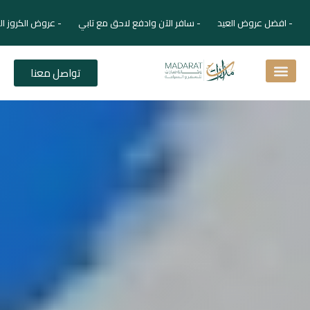
- افضل عروض العيد - سافر الآن وادفع لاحق مع تابي - عروض الكروز ال
تواصل معنا
اسئلة شائعة
دليل الفنادق
نصائح للمسافر
برنامجك السياحي
دليلك السياحي
المقالات و المجلة السياحية