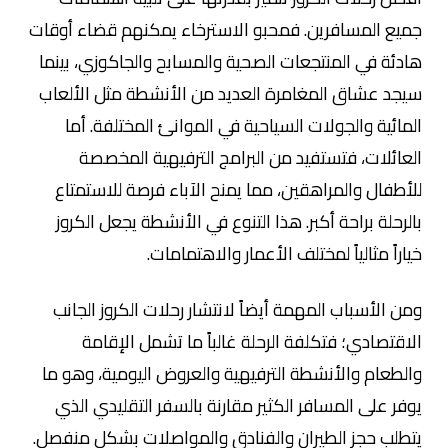
جميع المسافرين. فمحبو الاسترخاء يمكنهم قضاء أوقات
هادئة في المنتجعات الصحية والمسابح والجاكوزي، بينما
سيجد عشاق المغامرة العديد من الأنشطة مثل الألعاب
المائية والجولات السياحية في الموانئ المختلفة. أما
العائلات، فتستفيد من البرامج الترفيهية المخصصة
للأطفال والمراهقين، مما يمنح الآباء فرصة للاستمتاع
بالرحلة براحة أكبر. هذا التنوع في الأنشطة يجعل الكروز
خياراً مثالياً لمختلف الأعمار والاهتمامات.
ومن الأسباب المهمة أيضاً لانتشار رحلات الكروز الجانب
الاقتصادي؛ فتكلفة الرحلة غالباً ما تشمل الإقامة
والطعام والأنشطة الترفيهية والعروض اليومية، وهو ما
يوفر على المسافر الكثير مقارنة بالسفر التقليدي الذي
يتطلب حجز الطيران والفنادق والمواصلات بشكل منفصل.