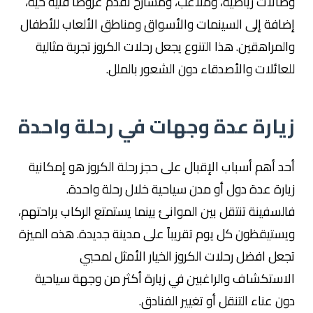
وصالات رياضية، وملاعب، ومسارح تقدم عروضاً فنية حية،
إضافة إلى السينمات والأسواق ومناطق الألعاب للأطفال
والمراهقين. هذا التنوع يجعل رحلات الكروز تجربة مثالية
للعائلات والأصدقاء دون الشعور بالملل.
زيارة عدة وجهات في رحلة واحدة
أحد أهم أسباب الإقبال على حجز رحلة الكروز هو إمكانية
زيارة عدة دول أو مدن سياحية خلال رحلة واحدة.
فالسفينة تنتقل بين الموانئ بينما يستمتع الركاب براحتهم،
ويستيقظون كل يوم تقريباً على مدينة جديدة. هذه الميزة
تجعل افضل رحلات الكروز الخيار الأمثل لمحبي
الاستكشاف والراغبين في زيارة أكثر من وجهة سياحية
دون عناء التنقل أو تغيير الفنادق.