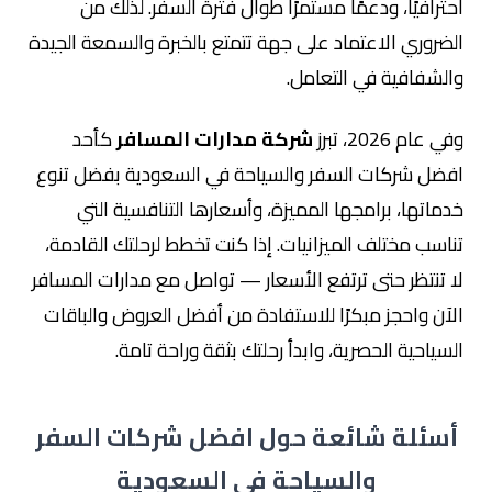
احترافيًا، ودعمًا مستمرًا طوال فترة السفر. لذلك من
الضروري الاعتماد على جهة تتمتع بالخبرة والسمعة الجيدة
والشفافية في التعامل.
وفي عام 2026، تبرز
شركة مدارات المسافر
كأحد
افضل شركات السفر والسياحة في السعودية بفضل تنوع
خدماتها، برامجها المميزة، وأسعارها التنافسية التي
تناسب مختلف الميزانيات. إذا كنت تخطط لرحلتك القادمة،
لا تنتظر حتى ترتفع الأسعار — تواصل مع مدارات المسافر
الآن واحجز مبكرًا للاستفادة من أفضل العروض والباقات
السياحية الحصرية، وابدأ رحلتك بثقة وراحة تامة.
أسئلة شائعة حول افضل شركات السفر
والسياحة في السعودية