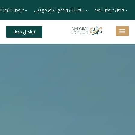
- افضل عروض العيد - سافر الآن وادفع لاحق مع تابي - عروض الكروز ال
تواصل معنا
اسئلة شائعة
دليل الفنادق
نصائح للمسافر
برنامجك السياحي
دليلك السياحي
المقالات و المجلة السياحية