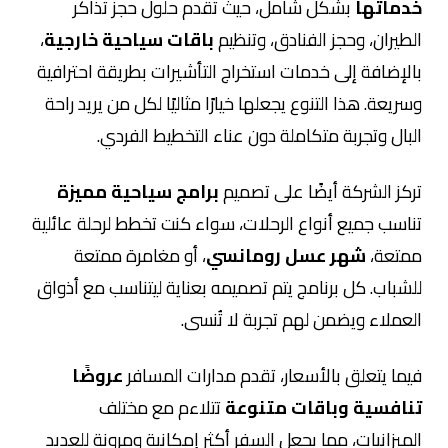
خدماتها
بشكل شامل، حيث تقدم حلول حجز تذاكر
الطيران، وحجز الفنادق، وتنظيم
باقات سياحية خارجية
،
بالإضافة إلى خدمات استخراج التأشيرات بطريقة احترافية
وسريعة. هذا التنوع يجعلها خيارًا مثاليًا لكل من يريد راحة
البال وتجربة متكاملة دون عناء التخطيط الفردي.
تركز الشركة أيضًا على تصميم
برامج سياحية مميزة
تناسب جميع أنواع الرحلات، سواء كنت تخطط لرحلة عائلية
ممتعة،
شهر عسل رومانسي
، أو مغامرة ممتعة
للشباب. كل برنامج يتم تصميمه بعناية ليتناسب مع أذواق
العملاء ويضمن لهم تجربة لا تُنسى.
فيما يتعلق بالأسعار، تقدم مدارات المسافر
عروضًا
تنافسية وباقات متنوعة
تتلاءم مع مختلف
الميزانيات، مما يجعل السفر أكثر إمكانية ومرونة للعديد