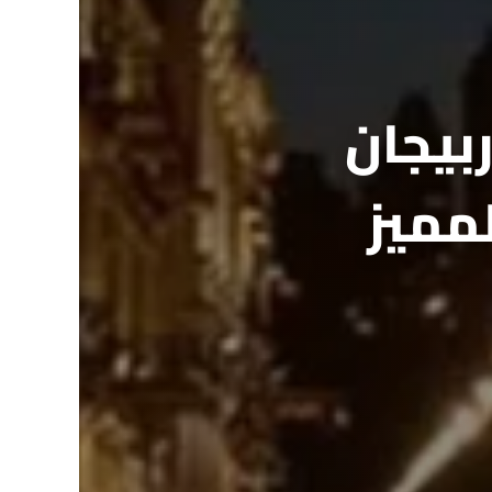
بيجان
لمميز