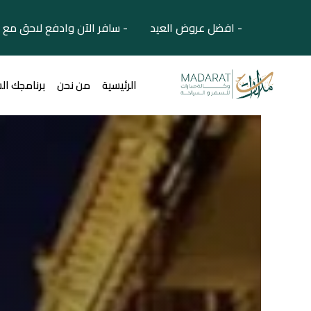
- افضل عروض العيد - سافر الآن وادفع لاحق مع 
الرئيسية
من نحن
برنامجك ال