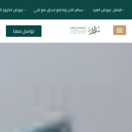
- افضل عروض العيد - سافر الآن وادفع لاحق مع تابي - عروض الكروز ال
تواصل معنا
اسئلة شائعة
دليل الفنادق
نصائح للمسافر
برنامجك السياحي
دليلك السياحي
المقالات و المجلة السياحية