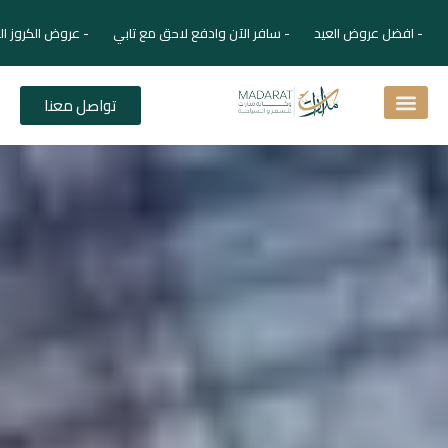
- افضل عروض العيد - سافر الآن وادفع لاحق مع تابي - عروض الكروز ال
تواصل معنا
اسئلة شائعة
دليل الفنادق
نصائح للمسافر
برنامجك السياحي
دليلك السياحي
المقالات و المجلة السياحية