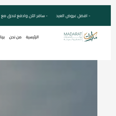
- افضل عروض العيد - سافر الآن وادفع لاحق مع 
الرئيسية
من نحن
برن