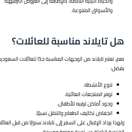
والحياة الليلية النابضة، بالإضافة إلى العروض الترفيهية
والأسواق المتنوعة.
تايلاند مناسبة للعائلات؟
تعتبر تايلاند من الوجهات المناسبة جدًا للعائلات السعودية
:
تنوع الأنشطة.
توفر المنتجعات العائلية.
وجود أماكن ترفيه للأطفال.
انخفاض تكاليف الطعام والتنقل نسبيًا.
 يزداد الإقبال على السفر إلى تايلاند سنويًا من قبل العائلات
جية الباحثة عن تجربة ممتعة ومريحة.