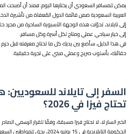
 للمسافر السعودي أن يختارها اليوم. فمنذ أن أصبحت المملكة
بية السعودية ضمن قائمة الدول المُعفاة من تأشيرة الدخول
ايلاند، تحوّلت هذه الوجهة الآسيوية الساحرة من مجرد حلم بعيد
خيار سياحي عملي ومتاح لكل أسرة وكل مسافر.
ذا الدليل، سأضع بين يديك كل ما تحتاج معرفته قبل حزم
بك، بأسلوب صريح وعملي مبني على تجربة حقيقية.
فر إلى تايلاند للسعوديين: هل
اج فيزا في 2026؟
 السار لا، لا تحتاج فيزا مسبقة، وفقًا للقرار الرسمي الصادر عن
الحكومة التايلاندية في 15 يوليو 2024، يحق للمواطنين السعوديين