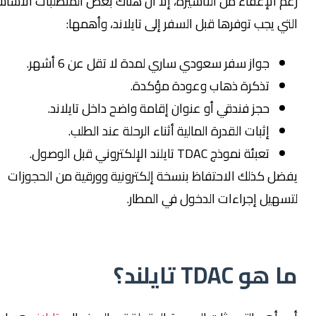
الإعفاء من التأشيرة، إلا أن هناك بعض المتطلبات الأساسية
يجب توفرها قبل السفر إلى تايلاند، وأهمها:
جواز سفر سعودي ساري لمدة لا تقل عن 6 أشهر.
تذكرة ذهاب وعودة مؤكدة.
حجز فندقي أو عنوان إقامة واضح داخل تايلاند.
إثبات القدرة المالية أثناء الرحلة عند الطلب.
تعبئة نموذج TDAC تايلند الإلكتروني قبل الوصول.
 كذلك الاحتفاظ بنسخة إلكترونية وورقية من الحجوزات
يل إجراءات الدخول في المطار.
TDAC تايلند؟