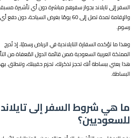
ر إلى تايلاند بجواز سفرهم مباشرة دون أي تأشيرة مسبقة،
والإقامة لمدة تصل إلى 60 يومًا بغرض السياحة، دون دفع أي
.
ما تؤكده السفارة التايلاندية في الرياض رسميًا، إذ تُدرج
كة العربية السعودية ضمن قائمة الدول المُعفاة من التأشيرة.
يعني ببساطة أنك تحجز تذكرتك، تحزم حقيبتك، وتنطلق. بهذه
اطة.
 هي شروط السفر إلى تايلاند
سعوديين؟