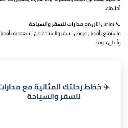
مك.
واصل الآن مع
مدارات للسفر والسياحة
متع بأفضل عروض السفر والسياحة من السعودية بأفضل سعر
ى جودة.
✈️ خطّط رحلتك المثالية مع مدارات
للسفر والسياحة
لمساعدتك في تنظيم رحلة لا تُنسى إلى أفضل الوجهات حول
العالم، يسعدنا في مدارات للسفر والسياحة تقديم استشارات
متخصصة وباقات سياحية مُصممة بعناية لتناسب اهتماماتك