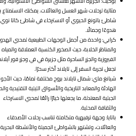
بوكيت: الجزيرة الأشهر لعشاق الشواطئ الاستوائية، وتعتبر
مثالية لرحلات شهر العسل والعائلات. يمكنك الاستمتاع بأجواء
شاطئ باتونغ الحيوي أو الاسترخاء في شاطئ كاتا نوي الأكثر
هدوءًا وجمالًا.
كرابي: واحدة من أجمل الوجهات الطبيعية لمحبي الهدوء
والمناظر الخلابة، حيث الصخور الكلسية العملاقة والمياه
الفيروزية والجزر الساحرة مثل جزيرة في في وجزر فور آيلاندز التي
تجعل تجربة السفر إلى تايلاند أكثر سحرًا.
شيانغ ماي: شمال تايلاند بروح مختلفة تمامًا، حيث الأجواء
الهادئة والمعابد التاريخية والأسواق الليلية التقليدية والطبيعة
الجبلية المعتدلة، ما يجعلها خيارًا رائعًا لمحبي الاسترخاء
والثقافة المحلية.
باتايا: وجهة ترفيهية متكاملة تناسب رحلات الأصدقاء
والعائلات، وتشتهر بالشواطئ الجميلة والأنشطة البحرية