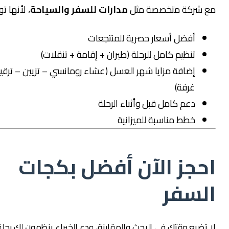
ركة متخصصة مثل
مدارات للسفر والسياحة
، لأنها توفر لك:
أفضل أسعار حصرية للمنتجعات
تنظيم كامل للرحلة (طيران + إقامة + تنقلات)
إضافة مزايا شهر العسل (عشاء رومانسي – تزيين – ترقية
غرفة)
دعم كامل قبل وأثناء الرحلة
خطط مناسبة للميزانية
جز الآن أفضل بكجات
سفر
يع وقتك في البحث والمقارنة، ودع الخبراء ينظمون لك رحلة