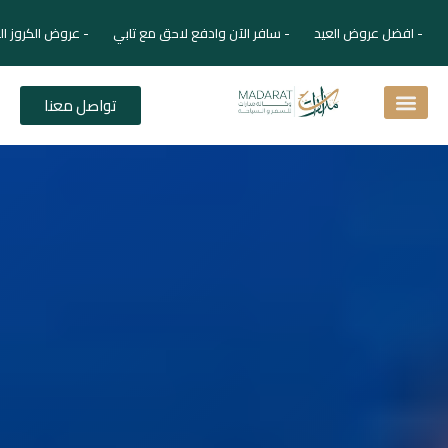
ل عروض العيد - سافر الآن وادفع لاحق مع تابي - عروض الكروز الفاخرة برح
تواصل معنا
شائعة
الفنادق
 للمسافر
ك السياحي
 السياحي
 المجلة السياحية