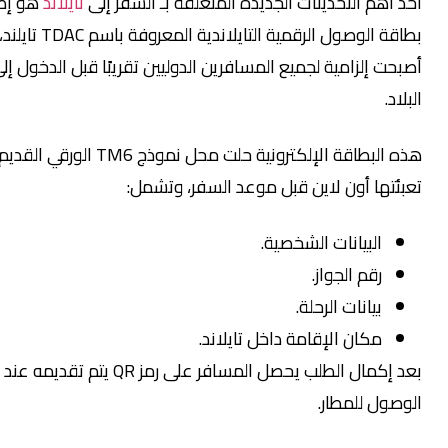
هم التحديثات الجديدة المتعلقة بـ السفر إلى
تايلاند
هو إطلاق
بطاقة الوصول الرقمية التايلاندية المعروفة باسم TDAC تايلند، والتي
 إلزامية لجميع المسافرين الدوليين تقريبًا قبل الدخول إلى
.
هذه البطاقة الإلكترونية حلت محل نموذج TM6 الورقي القديم، ويتم
تها أون لاين قبل موعد السفر، وتشمل:
البيانات الشخصية.
رقم الجواز.
بيانات الرحلة.
مكان الإقامة داخل تايلاند.
بعد إكمال الطلب يحصل المسافر على رمز QR يتم تقديمه عند
ل للمطار.