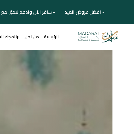
- افضل عروض العيد - سافر الآن وادفع لاحق مع 
الرئيسية
من نحن
برنامجك ال