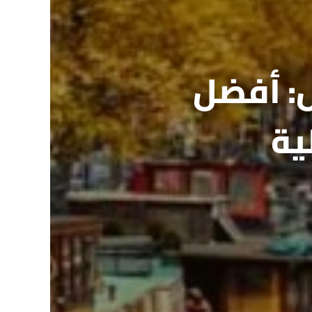
ل: أفضل
ية