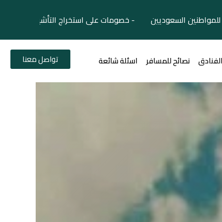
لمواطنين السعوديين - خصومات على استخراج التأشيرات السياح
تواصل معنا
الفنادق
نصائح للمسافر
اسئلة شائعة