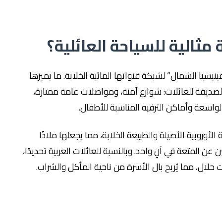
مثالية للسياحة العائلية؟
”فينيسيا الشمال” لشبكة قنواتها المائية الخلابة. ما يميزها
 الصديقة للعائلات: شوارع آمنة، ومواصلات عامة ممتازة،
لواسعة وأماكن الترفيه المناسبة للأطفال.
 الأوروبية الأصيلة والطبيعة الخلابة، مما يجعلها ملاذًا
 عن المتعة في آنٍ واحد. وبالنسبة للعائلات العربية تحديدًا،
لال، مما يُريح بال الأسرة من ناحية المأكل والشراب.