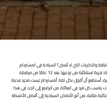
افة والذكريات التي لا تُنسى؟ السياحة في امستردام
للعوائل هي الخيار الأمثل الذي يضمن لك ولأطفالك تجربة استثنائية من نوعها. بعد 12 عامًا من مرافقة
حرة، أستطيع أن أقول بكل ثقة: أمستردام ليست مجرد مدينة
يناسب كل فرد في العائلة، من الرضيع إلى الجد. في هذا
ئلية مثالية، من أبرز الأماكن السياحية إلى أفضل الأنشطة