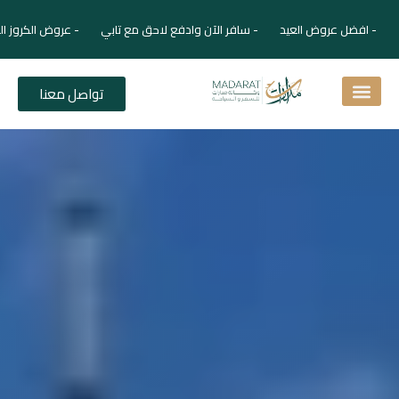
- افضل عروض العيد - سافر الآن وادفع لاحق مع تابي - عروض الكروز ال
تواصل معنا
اسئلة شائعة
دليل الفنادق
نصائح للمسافر
برنامجك السياحي
دليلك السياحي
المقالات و المجلة السياحية