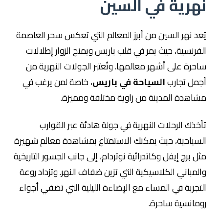
نهرية في السين
يُعد
نهر السين
من أبرز المعالم التي تعكس سحر العاصمة
الفرنسية، حيث يمر في قلب
باريس
ويمنح الزوار إطلالات
ساحرة على أشهر معالمها. وتُعتبر الجولات النهرية من
أجمل تجارب
السياحة في باريس
، خاصة لمن يرغب في
مشاهدة المدينة من زاوية مختلفة ومميزة.
تأخذك الرحلات النهرية في جولة هادئة عبر القوارب
السياحية، حيث يمكنك الاستمتاع بمشاهدة معالم شهيرة
مثل
برج إيفل
و
كاتدرائية نوتردام
، إلى جانب الجسور التاريخية
والمباني الكلاسيكية التي تزين ضفاف النهر. وتزداد روعة
التجربة في المساء مع الإضاءة الليلية التي تضفي أجواء
رومانسية ساحرة.