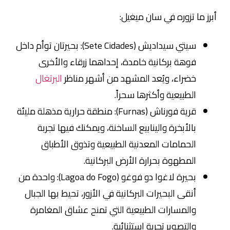
أبرز ما تزوره في سان ميغيل:
سيتي سيداديش (Sete Cidades): بحيرتان توأم داخل
فوهة بركانية خامدة، إحداهما زرقاء والأخرى
خضراء، ويُعد المشهد من أشهر مناظر
البرتغال
الطبيعية وأكثرها سحراً.
قرية فورناش (Furnas): منطقة حرارية مذهلة مليئة
بالأبخرة والينابيع الساخنة، ويمكنك فيها تجربة
الحمامات المعدنية الطبيعية وتذوق الأطباق
المطهوة بحرارة الأرض البركانية.
بحيرة لاغوا دو فوغو (Lagoa do Fogo): واحدة من
أنقى البحيرات البركانية في الأزور، تحيط بها الجبال
والمسارات الطبيعية التي تمنح عشاق المغامرة
والتصوير تجربة استثنائية.