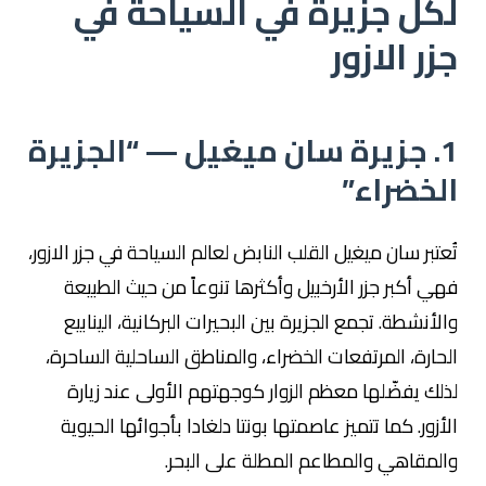
لكل جزيرة في السياحة في
جزر الازور
1. جزيرة سان ميغيل — “الجزيرة
الخضراء”
تُعتبر سان ميغيل القلب النابض لعالم السياحة في جزر الازور،
فهي أكبر جزر الأرخبيل وأكثرها تنوعاً من حيث الطبيعة
والأنشطة. تجمع الجزيرة بين البحيرات البركانية، الينابيع
الحارة، المرتفعات الخضراء، والمناطق الساحلية الساحرة،
لذلك يفضّلها معظم الزوار كوجهتهم الأولى عند زيارة
الأزور. كما تتميز عاصمتها بونتا دلغادا بأجوائها الحيوية
والمقاهي والمطاعم المطلة على البحر.