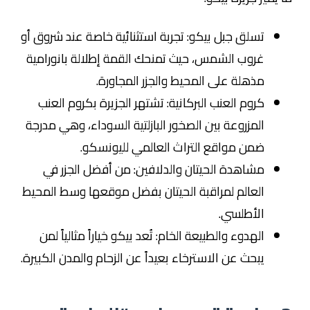
تسلق جبل بيكو: تجربة استثنائية خاصة عند شروق أو
غروب الشمس، حيث تمنحك القمة إطلالة بانورامية
مذهلة على المحيط والجزر المجاورة.
كروم العنب البركانية: تشتهر الجزيرة بكروم العنب
المزروعة بين الصخور البازلتية السوداء، وهي مدرجة
ضمن مواقع التراث العالمي لليونسكو.
مشاهدة الحيتان والدلافين: من أفضل الجزر في
العالم لمراقبة الحيتان بفضل موقعها وسط المحيط
الأطلسي.
الهدوء والطبيعة الخام: تُعد بيكو خياراً مثالياً لمن
يبحث عن الاسترخاء بعيداً عن الزحام والمدن الكبيرة.