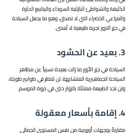
الكثيفة والشواطئ البازلتية السوداء والينابيع الحارة
والمراعي الخضراء التي لا تصدق، وهو ما يجعل السياحة
في جزر الازور تجربة طبيعية لا تُنسى.
3. بعيد عن الحشود
السياحة في جزر الأزور ما زالت بعيدة نسبياً عن مظاهر
السياحة الجماهيرية المتشابهة. لن تنتظر في طوابير طويلة،
ولن تجد الطبيعة ممتلئة بالزوار حتى في ذروة الموسم.
4. إقامة بأسعار معقولة
مقارنةً بوجهات أوروبية من نفس المستوى الجمالي