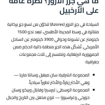
ما هي جزر الأزور؟ نظرة عامة
على الأرخبيل
السياحة في جزر الازور (Azores) تتكوّن من تسع جزر بركانية
متناثرة في وسط المحيط الأطلسي، تبعد نحو 1500
كيلومتر عن لشبونة وحوالي 3900 كيلومتر عن الساحل
الأمريكي. تُشكّل هذه الجزر منطقة ذاتية الحكم ضمن
الجمهورية البرتغالية، وتنقسم إلى ثلاث مجموعات
جغرافية:
المجموعة الشرقية: سان ميغيل وسانتا ماريا —
وهي الأكثر زيارةً والأكثر تطوراً سياحياً.
المجموعة الوسطى: تيرسيرا وفايال وبيكو وسان
خورخي وغراسيوزا — تنوع مذهل بين التاريخ والجبال
والبحر.