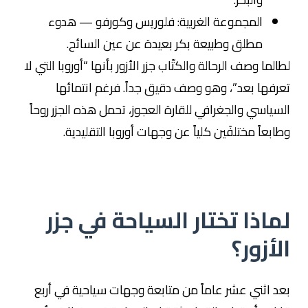
المجموعة الغربية: فلوريس وكورفو — هدوء
مطلق وطبيعة بكر بعيدة عن عين السائح.
لطالما وصف الرحالة والكتّاب جزر الأزور بأنها “أوروبا التي لا
تعرفها بعد”، وهو وصف دقيق جداً. فرغم انتمائها
السياسي والجغرافي للقارة العجوز، تحمل هذه الجزر روحاً
وطابعاً مختلفَين كلياً عن وجهات أوروبا التقليدية.
لماذا تختار السياحة في جزر
الأزور؟
بعد اثني عشر عاماً من متابعة وجهات سياحية في أربع