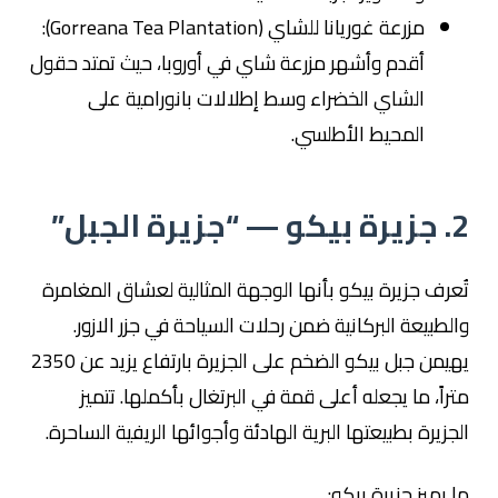
مزرعة غوريانا للشاي (Gorreana Tea Plantation):
أقدم وأشهر مزرعة شاي في أوروبا، حيث تمتد حقول
الشاي الخضراء وسط إطلالات بانورامية على
المحيط الأطلسي.
2. جزيرة بيكو — “جزيرة الجبل”
تُعرف جزيرة بيكو بأنها الوجهة المثالية لعشاق المغامرة
والطبيعة البركانية ضمن رحلات السياحة في جزر الازور.
يهيمن جبل بيكو الضخم على الجزيرة بارتفاع يزيد عن 2350
متراً، ما يجعله أعلى قمة في البرتغال بأكملها. تتميز
الجزيرة بطبيعتها البرية الهادئة وأجوائها الريفية الساحرة.
ما يميز جزيرة بيكو: