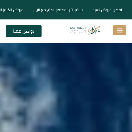
- افضل عروض العيد - سافر الآن وادفع لاحق مع تابي - عروض الكروز ال
تواصل معنا
اسئلة شائعة
دليل الفنادق
نصائح للمسافر
برنامجك السياحي
دليلك السياحي
المقالات و المجلة السياحية