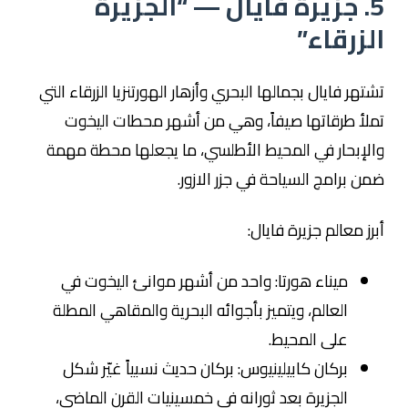
5. جزيرة فايال — “الجزيرة
الزرقاء”
تشتهر فايال بجمالها البحري وأزهار الهورتنزيا الزرقاء التي
تملأ طرقاتها صيفاً، وهي من أشهر محطات اليخوت
والإبحار في المحيط الأطلسي، ما يجعلها محطة مهمة
ضمن برامج السياحة في جزر الازور.
أبرز معالم جزيرة فايال:
ميناء هورتا: واحد من أشهر موانئ اليخوت في
العالم، ويتميز بأجوائه البحرية والمقاهي المطلة
على المحيط.
بركان كابيلينيوس: بركان حديث نسبياً غيّر شكل
الجزيرة بعد ثورانه في خمسينيات القرن الماضي،