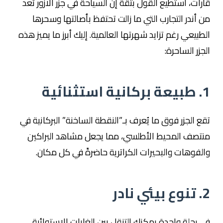
قارات، أستطيع القول بثقة إن السياحة في جزر الازور تُعد
من أندر التجارب التي ما زالت تحتفظ بأصالتها وسحرها
الطبيعي رغم تزايد شهرتها العالمية. إليك أبرز ما يميز هذه
الجزر الساحرة:
1. طبيعة بركانية استثنائية
تقع الجزر فوق ما يُعرف بـ”النقطة الساخنة” البركانية في
منتصف المحيط الأطلسي، مما يجعل مشاهد البراكين
والفوهات والبحيرات الكراترية حاضرةً في كل مكان.
2. تنوع بيئي نادر
في رحلة واحدة يمكنك التنقل بين الغابات الاستوائية