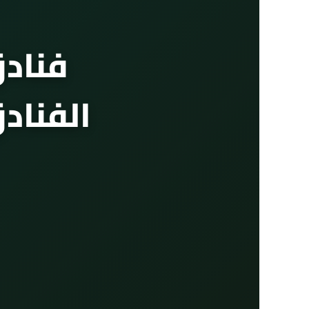
فنادق
الفناد