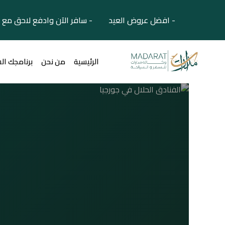
- افضل عروض العيد - سافر الآن وادفع لاحق مع 
الرئيسية
من نحن
برنامجك ال