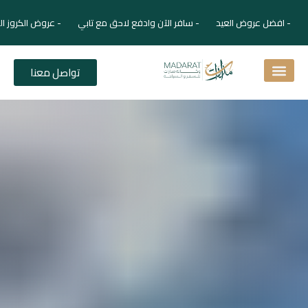
- افضل عروض العيد - سافر الآن وادفع لاحق مع تابي - عروض الكروز ال
تواصل معنا
اسئلة شائعة
دليل الفنادق
نصائح للمسافر
برنامجك السياحي
دليلك السياحي
المقالات و المجلة السياحية