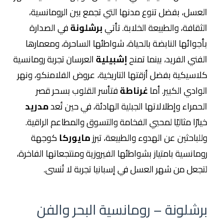
العسل، بفضل تنوع مدنها التي تجمع بين الرومانسية،
الثقافة، والطبيعة الخلابة. تأتي
برشلونة
في الصدارة
بأجوائها النابضة بالحياة، شواطئها الساحرة، ومعمارها
الفني الفريد، بينما تمنح
إشبيلية
العرسان تجربة رومانسية
كلاسيكية بفضل أزقتها التاريخية، عروض الفلامنكو، ونهر
الوادي الكبير. أما
غرناطة
فتأسر القلوب بسحر قصر
الحمراء وإطلالاتها الجبلية الهادئة، في حين تُعد
مدريد
خيارًا مثاليًا لمحبي الفخامة والتسوق والمطاعم الراقية.
وللباحثين عن الهدوء والطبيعة، تبرز
مايوركا
كوجهة
رومانسية بامتياز بشواطئها الفيروزية ومنتجعاتها الفاخرة،
لتجعل من شهر العسل في إسبانيا تجربة لا تُنسى.
برشلونة – رومانسية البحر والفن