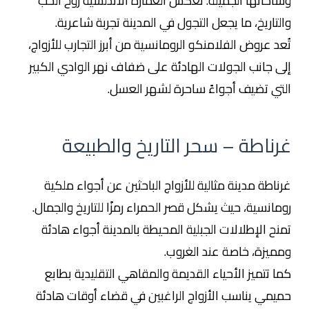
وساحاتها الجميلة. تعكس العمارة الأندلسية روح الحب
والتاريخ، ما يجعل التجول في المدينة تجربة شاعرية.
تُعد عروض الفلامنكو الرومانسية من أبرز التجارب للأزواج،
إلى جانب الجولات الهادئة على ضفاف نهر الوادي الكبير
التي تضيف أجواءً ساحرة لشهر العسل.
غرناطة – سحر التاريخ والطبيعة
غرناطة مدينة مثالية للأزواج الباحثين عن أجواء ملكية
رومانسية، حيث يشكل قصر الحمراء رمزًا للتاريخ والجمال.
تمنح الإطلالات الجبلية المحيطة بالمدينة أجواء هادئة
ومميزة، خاصة عند الغروب.
كما تتميز الأحياء القديمة والمقاهي التقليدية بطابع
حميمي يناسب الأزواج الراغبين في قضاء أوقات هادئة