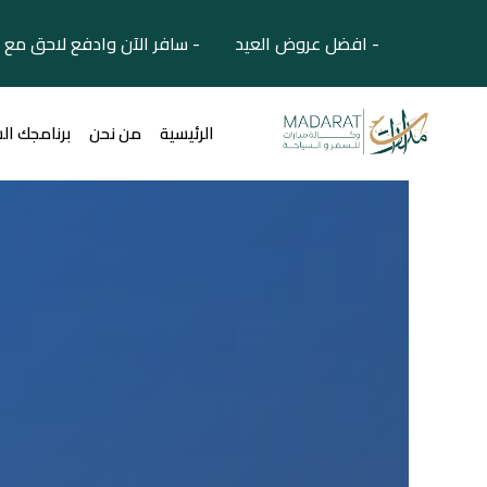
- افضل عروض العيد - سافر الآن وادفع لاحق مع 
الرئيسية
من نحن
برنامجك ال