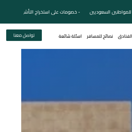
لمواطنين السعوديين - خصومات على استخراج التأشيرات السياح
تواصل معنا
الفنادق
نصائح للمسافر
اسئلة شائعة