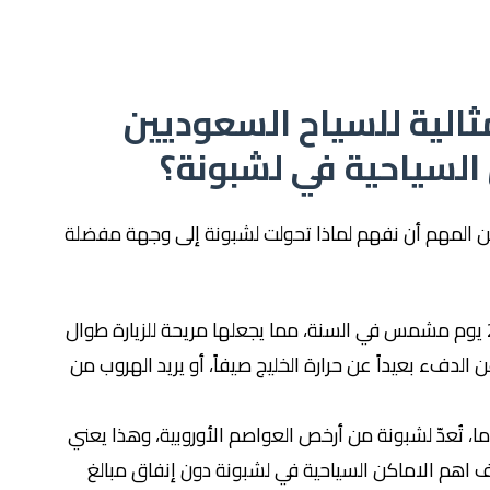
مثالية للسياح السعوديين
 السياحية في لشبونة؟
ة، من المهم أن نفهم لماذا تحولت لشبونة إلى وجهة مفضلة
المناخ المعتدل: لشبونة تتمتع بأكثر من 290 يوم مشمس في السنة، مما يجعلها مريحة للزيارة طوال
الدفء بعيداً عن حرارة الخليج صيفاً، أو يريد الهروب من
ما، تُعدّ لشبونة من أرخص العواصم الأوروبية، وهذا يعني
 اهم الاماكن السياحية في لشبونة دون إنفاق مبالغ