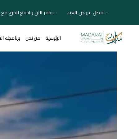
- افضل عروض العيد - سافر الآن وادفع لاحق مع 
الرئيسية
من نحن
برنامجك ال