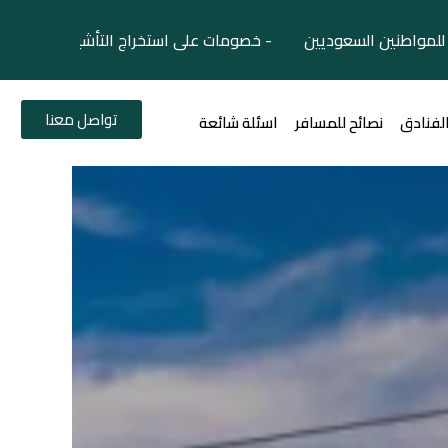
لمواطنين السعوديين - خصومات على استخراج التأشيرات السياح
تواصل معنا
الفنادق
نصائح للمسافر
اسئلة شائعة