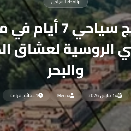
برنامجك السياحي
برنامج سياحي 7 أيام 
الروسية لعشاق ال
والبحر
14 مارس 2026
Menna
1 دقائق قراءة