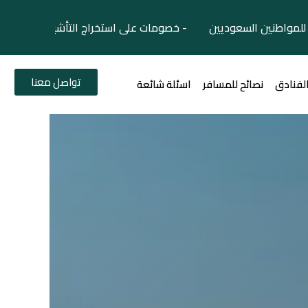
لمواطنين السعوديين - خصومات على استخراج التأشيرات السياح
تواصل معنا
الفنادق
نصائح للمسافر
اسئلة شائعة