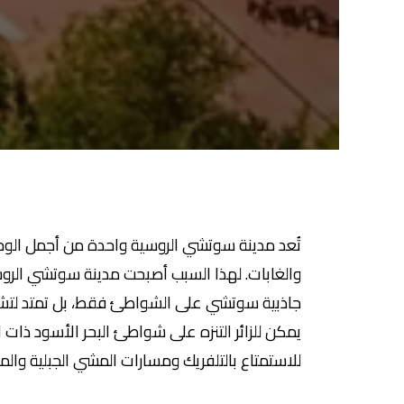
تُعد مدينة سوتشي الروسية واحدة من أجمل الوجها
والغابات. لهذا السبب أصبحت مدينة سوتشي الرو
جاذبية سوتشي على الشواطئ فقط، بل تمتد لتشمل
يمكن للزائر التنزه على شواطئ البحر الأسود ذات ال
للاستمتاع بالتلفريك ومسارات المشي الجبلية وال