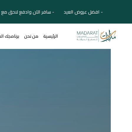
- افضل عروض العيد - سافر الآن وادفع لاحق مع 
الرئيسية
من نحن
برنامجك ال