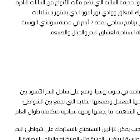
حديقة النباتية التي تضم مئات الأنواع من النباتات النادرة،
 المعلق ووادي نهر أغورا الذي يشتهر بالشلالات
والمسارات الطبيعية. في هذا المقال سنتحدث عن برنامج سياحي لمدة 7 أيام في مدينة سوتشي الروسية
السياحية لعشاق البحر والجبال والطبيعة.
احية في جنوب روسيا، وتقع على ساحل البحر الأسود بين
ناخها المعتدل وطبيعتها الخلابة التي تجمع بين الشواطئ
لجبال الشاهقة، ما يجعلها وجهة سياحية متكاملة طوال العام.
حيث يمكن للزائرين الاستمتاع بالاسترخاء على شواطئ البحر
مارسة الرياضات الجبلية مثل الهايكينغ والتزلج، بالإضافة إلى