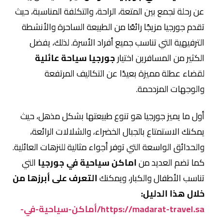
عن رحلة تجمع بين المتعة، الراحة، والتكلفة المناسبة، حيث
تقدم جورجيا مزيجًا رائعًا من الطبيعة الساحرة والأنشطة
الترفيهية التي تناسب جميع أفراد الأسرة. لذلك، يفضل
الكثير من المسافرين اختيار
جورجيا سياحة عائلية
لقضاء عطلة مميزة بعيدًا عن التكاليف المرتفعة
والوجهات المزدحمة.
أول ما يميز جورجيا هو تنوع طبيعتها بشكل مذهل، حيث
يمكنك الاستمتاع بالجبال الخضراء، والشلالات الرائعة،
والحدائق الواسعة التي توفر أجواء مثالية للنزهات العائلية.
كما تضم العديد من
اماكن سياحية في جورجيا
التي
تناسب الأطفال والكبار، ويمكنك
التعرف على أبرزها من
خلال هذا الدليل:
https://madarat-travel.sa/أماكن-سياحية-في-