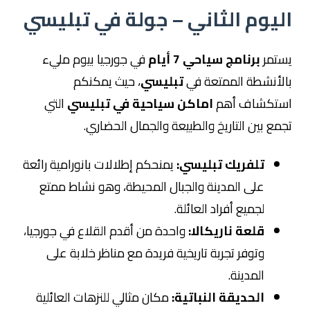
اليوم الثاني – جولة في تبليسي
يستمر
برنامج سياحي 7 أيام
في جورجيا بيوم مليء
بالأنشطة الممتعة في
تبليسي
، حيث يمكنكم
استكشاف أهم
اماكن سياحية في تبليسي
التي
تجمع بين التاريخ والطبيعة والجمال الحضاري.
تلفريك تبليسي:
يمنحكم إطلالات بانورامية رائعة
على المدينة والجبال المحيطة، وهو نشاط ممتع
لجميع أفراد العائلة.
قلعة ناريكالا:
واحدة من أقدم القلاع في جورجيا،
وتوفر تجربة تاريخية فريدة مع مناظر خلابة على
المدينة.
الحديقة النباتية:
مكان مثالي للنزهات العائلية