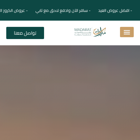
- افضل عروض العيد - سافر الآن وادفع لاحق مع تابي - عروض الكروز ال
تواصل معنا
اسئلة شائعة
دليل الفنادق
نصائح للمسافر
برنامجك السياحي
دليلك السياحي
المقالات و المجلة السياحية