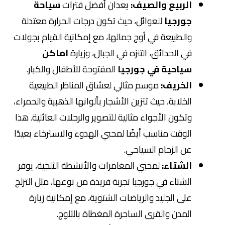
الربيع والصيف:
يعدان أفضل فترات
سياحة
جورجيا
للعوائل، حيث تكون درجات الحرارة معتدلة
والطبيعة في أوج جمالها، مع إمكانية القيام بجولات
في الحدائق، التنزه في الجبال، وزيارة
اماكن
سياحية في جورجيا
المفتوحة للأطفال والكبار.
الخريف:
موسم مثالي لعشاق المناظر الطبيعية
الخلابة، حيث تتزين الأشجار بألوانها الذهبية والحمراء،
وتكون الأجواء مثالية للتصوير والرحلات العائلية. هذا
الوقت مناسب أيضًا لمحبي الهدوء والاسترخاء بعيدًا
عن الزحام السياحي.
الشتاء:
لمحبي المغامرات والأنشطة الثلجية، يوفر
الشتاء في جورجيا تجربة فريدة من نوعها، مثل التزلج
على الجليد والرياضات الشتوية، مع إمكانية زيارة
المدن والقرى الساحرة المغطاة بالثلوج.