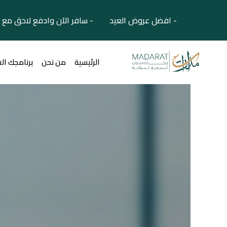
- افضل عروض العيد - سافر الآن وادفع لاحق مع 
الرئيسية
من نحن
برنامجك ال