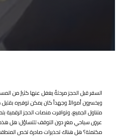
السفر قبل الحجز مرحلةٌ يغفل عنها كثيرٌ من ال
ويخسرون أموالاً وجهداً كان يمكن توفيره بقليل م
متناول الجميع، وتوافرت منصات الحجز الرقمية بل
عرضٍ سياحي مغرٍ دون التوقف للتساؤل: هل هذه 
مكتملة؟ هل هناك تحذيرات صادرة تخص المنطقة ا