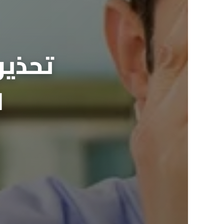
تحذير
ا