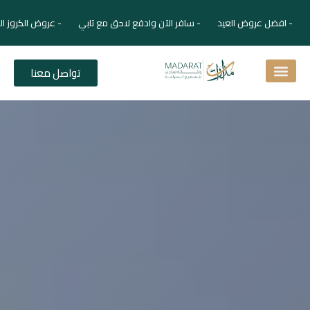
افضل عروض العيد - سافر الآن وادفع لاحق مع تابي - عروض الكروز الفاخرة 
تواصل معنا
اسئلة شائعة
دليل الفنادق
نصائح للمسافر
برنامجك السياحي
دليلك السياحي
المقالات و المجلة السياحية