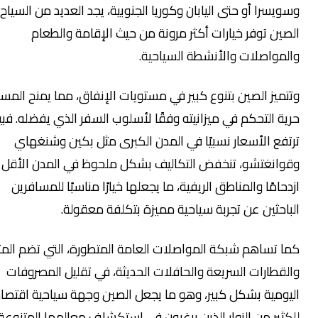
ويسرا أو حتى اليابان وكوريا الجنوبية، يجد العديد من السياح أن
صين توفر خيارات أكثر مرونة من حيث الإقامة والطعام
لمواصلات والأنشطة السياحية.
تميز الصين بتنوع كبير في مستويات الإنفاق، مما يمنح المسافر
ية التحكم في ميزانيته وفقًا لأسلوب السفر الذي يفضله. فبينما
تفع الأسعار نسبيًا في المدن الكبرى مثل بكين وشنغهاي
وانغتشو، تنخفض التكاليف بشكل ملحوظ في المدن الأقل
دحامًا والمناطق الريفية، ما يجعلها خيارًا مناسبًا للمسافرين
باحثين عن تجربة سياحية مميزة بتكلفة معقولة.
ا تساهم شبكة المواصلات العامة المتطورة، التي تضم المترو
لقطارات السريعة والحافلات الحديثة، في تقليل المصروفات
يومية بشكل كبير، وهو ما يجعل الصين وجهة سياحية اقتصادية
كثير من الزوار الذين يرغبون في استكشاف معالمها المتنوعة