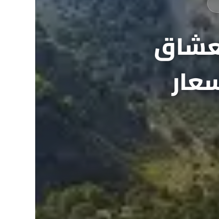
لعشاق
سعار