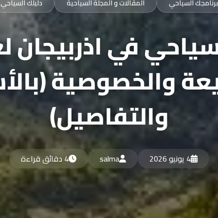
برنامجك السياحي
المقالات و المجلة السياحية
دليلك السياحي
ياحي في اذربيجان 
عة والخصوصية (بالأ
والتفاصيل)
4 يونيو 2026
salma
4 دقائق قراءة