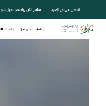
- افضل عروض العيد - سافر الآن وادفع لاحق مع 
الرئيسية
من نحن
برنامجك ال