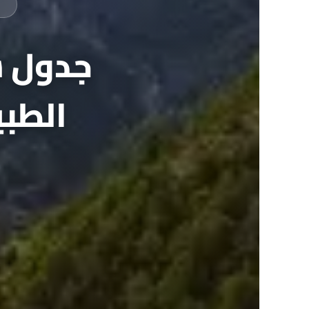
جدول س
الطبي