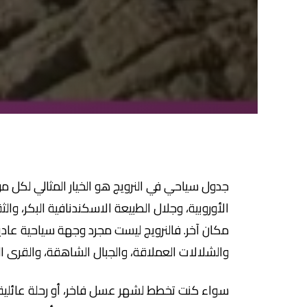
جدول سياحي في النرويج هو الخيار المثالي لكل من
الأوروبية، وجلال الطبيعة الاسكندنافية البكر، والثق
مكان آخر. فالنرويج ليست مجرد وجهة سياحية عادي
والشلالات العملاقة، والجبال الشاهقة، والقرى ال
سواء كنت تخطط لشهر عسل فاخر، أو رحلة عائلية م