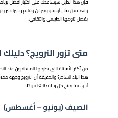
فإن هذا الدليل سيساعدك على اختيار أفضل برنام
وتعد مدن مثل أوسلو وبيرغن وفلام وجيرانجير ولو
بفضل تنوعها الطبيعي والثقافي.
متى تزور النرويج؟ دليلك 
من أكثر الأسئلة التي يطرحها المسافرون عند ا
هذا البلد الساحر؟ والحقيقة أن النرويج وجهة ممي
آخر، مما يمنح كل رحلة طابعًا فريدًا.
الصيف (يونيو – أغسطس)