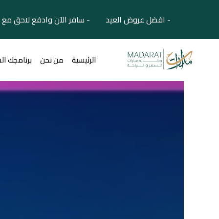
- افضل عروض العيد - سافر الآن وادفع لاحق مع 
الرئيسية
من نحن
برنامجك ال