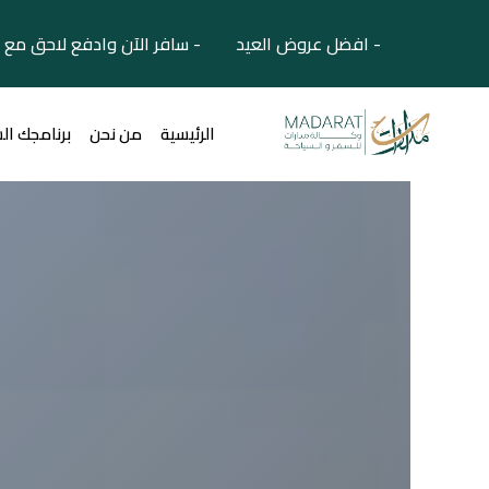
- افضل عروض العيد - سافر الآن وادفع لاحق مع 
الرئيسية
من نحن
برنامجك ال