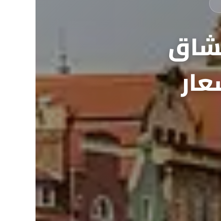
عشاق
عار