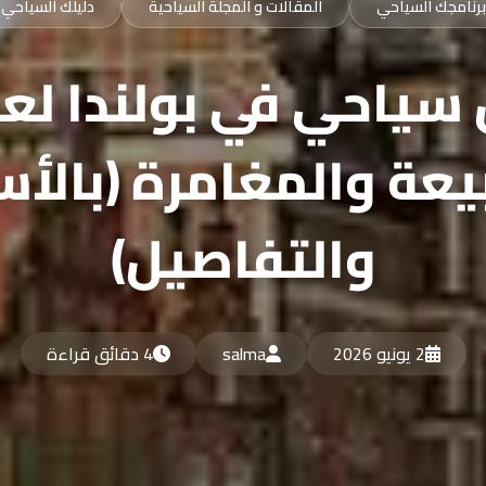
برنامجك السياحي
المقالات و المجلة السياحية
دليلك السياحي
سياحي في بولندا ل
يعة والمغامرة (بالأس
والتفاصيل)
2 يونيو 2026
salma
4 دقائق قراءة