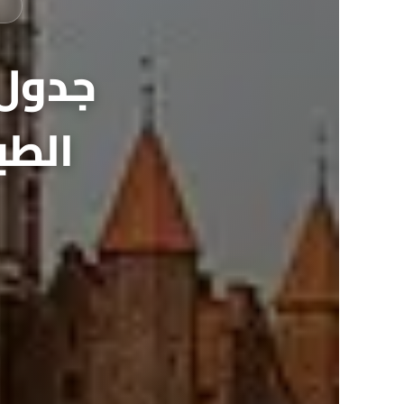
جدول 
الطب