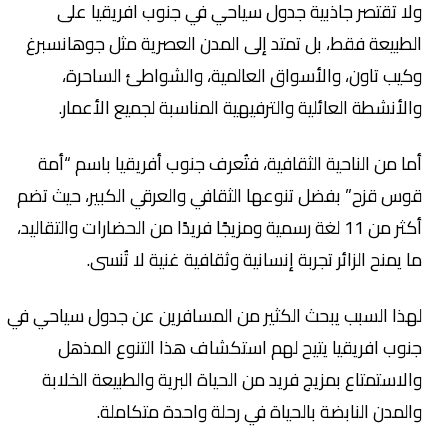
ولا تقتصر جاذبية جدول سياحي في جنوب افريقيا على
الطبيعة فقط، بل تمتد إلى المدن العصرية مثل جوهانسبرغ
وكيب تاون، والأسواق العالمية، والشواطئ الساحرة،
والأنشطة العائلية والترفيهية المناسبة لجميع الأعمار.
أما من الناحية الثقافية، فتُعرف جنوب أفريقيا باسم “أمة
قوس قزح” بفضل تنوعها الثقافي والعرقي الكبير، حيث تضم
أكثر من 11 لغة رسمية ومزيجًا فريدًا من الحضارات والتقاليد،
ما يمنح الزائر تجربة إنسانية وثقافية غنية لا تُنسى.
لهذا السبب يبحث الكثير من المسافرين عن جدول سياحي في
جنوب افريقيا يتيح لهم استكشاف هذا التنوع المذهل
والاستمتاع بمزيج فريد من الحياة البرية والطبيعة الخلابة
والمدن النابضة بالحياة في رحلة واحدة متكاملة.