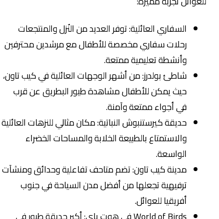
للعوائل تجربة مميزة:
السفاري العائلية: توفر العديد من النُزل والمنتجعات
رحلات سفاري مخصصة للأطفال مع مرشدين محترفين
وأنشطة تعليمية ممتعة.
شاطئ بولدرز: من أشهر الوجهات العائلية في كيب تاون،
حيث يمكن للأطفال مشاهدة طيور البطريق عن قرب
في أجواء ممتعة وآمنة.
حديقة كيرستنبوش النباتية: مكان مثالي للنزهات العائلية
والاستمتاع بالطبيعة الخلابة والمساحات الخضراء
الواسعة.
مدينة كيب تاون: تضم متاحف تفاعلية وحدائق ومنشآت
ترفيهية تجعلها من أفضل مدن السياحة في جنوب
أفريقيا للعوائل.
World of Birds في هوت باي: أكبر حديقة طيور في