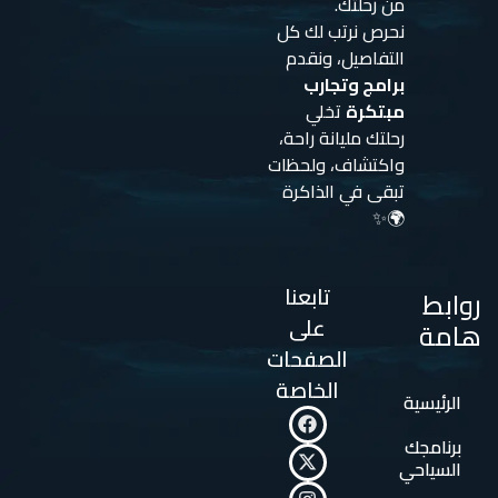
من رحلتك.
نحرص نرتب لك كل
التفاصيل، ونقدم
برامج وتجارب
مبتكرة
تخلي
رحلتك مليانة راحة،
واكتشاف، ولحظات
تبقى في الذاكرة
🌍✨
تابعنا
روابط
على
هامة
الصفحات
الخاصة
الرئيسية
برنامجك
السياحي