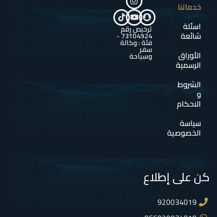
خدماتنا
اسئلة
ترخيص رقم
شائعة
73104924 -
فئة : وكالة
سفر
الأوراق
وسياحة
الرسمية
الشروط
و
الاحكام
سياسة
الخصوصية
كن على إطلاع
920034019