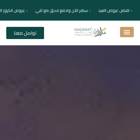
- افضل عروض العيد - سافر الآن وادفع لاحق مع تابي - عروض الكروز ال
تواصل معنا
اسئلة شائعة
دليل الفنادق
نصائح للمسافر
برنامجك السياحي
دليلك السياحي
المقالات و المجلة السياحية