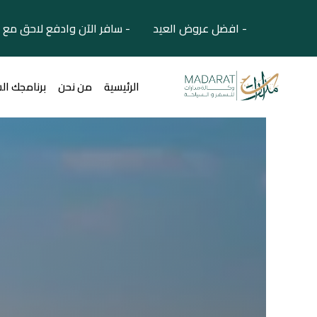
- افضل عروض العيد - سافر الآن وادفع لاحق مع 
الرئيسية
من نحن
برنامجك ال