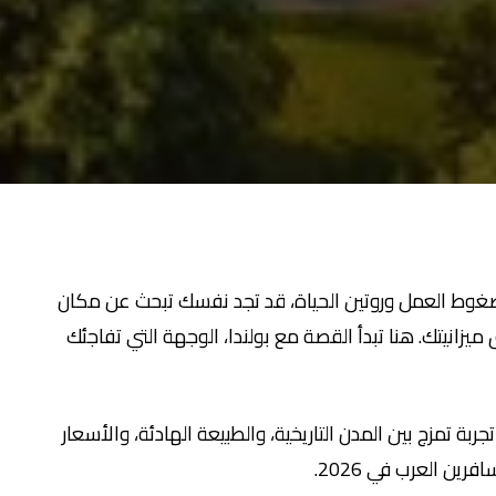
في لحظة هادئة بين ضغوط العمل وروتين الحياة، قد تجد نفسك تبحث عن مكان
زانيتك. هنا تبدأ القصة مع بولندا، الوجهة التي تفاجئك
جربة تمزج بين المدن التاريخية، والطبيعة الهادئة، والأسعار
رين العرب في 2026.