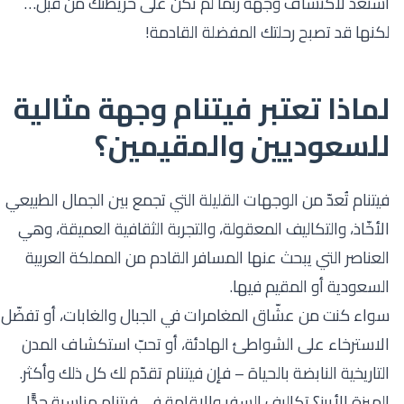
استعد لاكتشاف وجهة ربما لم تكن على خريطتك من قبل…
لكنها قد تصبح رحلتك المفضلة القادمة!
لماذا تعتبر فيتنام وجهة مثالية
للسعوديين والمقيمين؟
فيتنام تُعدّ من الوجهات القليلة التي تجمع بين الجمال الطبيعي
الأخّاذ، والتكاليف المعقولة، والتجربة الثقافية العميقة، وهي
العناصر التي يبحث عنها المسافر القادم من المملكة العربية
السعودية أو المقيم فيها.
سواء كنت من عشّاق المغامرات في الجبال والغابات، أو تفضّل
الاسترخاء على الشواطئ الهادئة، أو تحبّ استكشاف المدن
التاريخية النابضة بالحياة – فإن فيتنام تقدّم لك كل ذلك وأكثر.
الميزة الأبرز؟ تكاليف السفر والإقامة في فيتنام مناسبة جدًّا