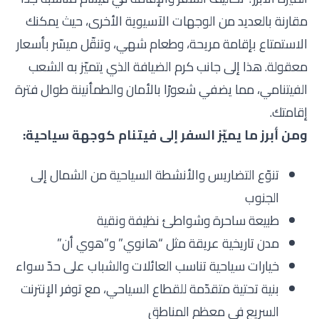
مقارنة بالعديد من الوجهات الآسيوية الأخرى، حيث يمكنك
الاستمتاع بإقامة مريحة، وطعام شهي، وتنقّل ميسّر بأسعار
معقولة. هذا إلى جانب كرم الضيافة الذي يتميّز به الشعب
الفيتنامي، مما يضفي شعورًا بالأمان والطمأنينة طوال فترة
إقامتك.
ومن أبرز ما يميّز السفر إلى فيتنام كوجهة سياحية:
تنوّع التضاريس والأنشطة السياحية من الشمال إلى
الجنوب
طبيعة ساحرة وشواطئ نظيفة ونقية
مدن تاريخية عريقة مثل “هانوي” و”هوي أن”
خيارات سياحية تناسب العائلات والشباب على حدّ سواء
بنية تحتية متقدّمة للقطاع السياحي، مع توفر الإنترنت
السريع في معظم المناطق