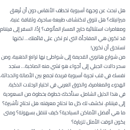
هل تبحث عن وجهة آسيوية تخطف الأنفاس دون أن تُرهق
ميزانيتك؟ هل تتوق لاكتشاف طبيعة ساحرة، وثقافة غنية،
ومغامرات استثنائية خارج المسار المألوف؟ إذًا، السفر إلى فيتنام
قد تكون هي المفاجأة التي لم تكن على قائمتك… لكنها
تستحق أن تكون!
من شوارع هانوي القديمة إلى شواطئ نها ترانغ الذهبية، ومن
سحر دالات الجبلي إلى أجواء هو تشي منه الصاخبة… ستجد
نفسك في قلب تجربة آسيوية فريدة تجمع بين الأصالة والحداثة،
الهدوء والمغامرة، والذوق العربي في اختيار الرحلات الذكية.
في هذا الدليل الشامل، سنأخذك خطوة بخطوة من السعودية
إلى فيتنام، نكشف لك كل ما تحتاج معرفته: هل تحتاج تأشيرة؟
ما هي أفضل الأماكن السياحية؟ كيف تتنقل بسهولة؟ ومتى
يكون الوقت الأمثل للزيارة؟