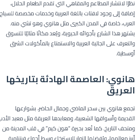
نظرًا لانتشار المطاعم والمقاهي التي تقدم الطعام الحلال،
إضافة إلى وجود لافتات باللغة العربية وخدمات مخصصة للسياح
العرب، خاصة في المدن الكبرى مثل هانوي وهو تشي منه.
يشتهر هذا الشارع بأجوائه الحيوية، ويُعد مكانًا مثاليًا للتسوق
والتعرف على الجالية العربية والاستمتاع بالمأكولات الشرق
أوسطية.
هانوي: العاصمة الهادئة بتاريخها
العريق
تجمع هانوي بين سحر الماضي وجمال الحاضر، بشوارعها
القديمة وأسواقها الشعبية، ومعابدها العريقة مثل معبد الأدب
ومتحف التاريخ. كما تُعد بحيرة “هون كيم” في قلب المدينة من
أبرز معالمها، ويُفضلها الزوار للاسترخاء وسط أجواء فيتنامية