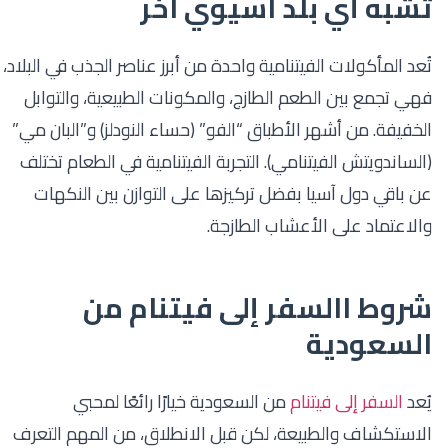
تشبه أي بلد آسيوي آخر
تُعد المأكولات الفيتنامية واحدة من أبرز عناصر الجذب في البلاد،
فهي تجمع بين الطعم الطازج، والمكونات الطبيعية، والتوابل
الخفيفة. من أشهر الأطباق “الفو” (حساء النودلز) و”البان مي”
(الساندويتش الفيتنامي). التجربة الفيتنامية في الطعام تختلف
عن باقي دول آسيا بفضل تركيزها على التوازن بين النكهات
والاعتماد على الأعشاب الطازجة.
شروط االسفر إلى فيتنام من
السعودية
يُعد
السفر إلى فيتنام
من السعودية خيارًا رائعًا لمحبي
الاستكشاف والطبيعة، لكن قبل الانطلاق، من المهم التعرف