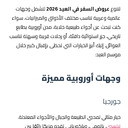
تتنوع
عروض السفر في العيد 2026
لتشمل وجهات
عالمية وعربية تناسب مختلف الأذواق والميزانيات، سواء
كنت تبحث عن أجواء طبيعية خلابة، مدن أوروبية بطابع
تاريخي، جزر استوائية دافئة، أو رحلات قريبة وسهلة تناسب
العوائل. إليك أبرز الخيارات التي تحظى بإقبال كبير خلال
موسم العيد:
وجهات أوروبية مميزة
جورجيا
خيار مثالي لمحبي الطبيعة والجبال والأجواء المعتدلة.
تبليسي
، باتومي، وباكورياني تقدم مزيجًا رائعًا بين