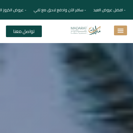
- افضل عروض العيد - سافر الآن وادفع لاحق مع تابي - عروض الكروز ال
تواصل معنا
اسئلة شائعة
دليل الفنادق
نصائح للمسافر
برنامجك السياحي
دليلك السياحي
المقالات و المجلة السياحية