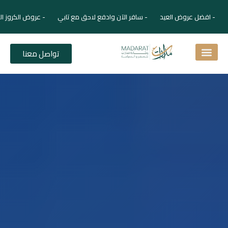
- افضل عروض العيد - سافر الآن وادفع لاحق مع تابي - عروض الكروز ال
تواصل معنا
اسئلة شائعة
دليل الفنادق
نصائح للمسافر
برنامجك السياحي
دليلك السياحي
المقالات و المجلة السياحية