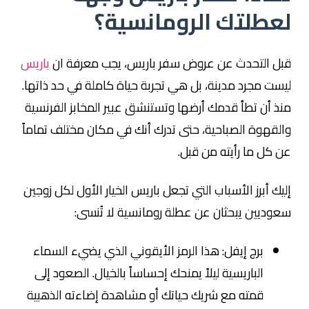
لعطلتك الرومانسية؟
قبل التحدث عن عروض سفر باريس، يجب معرفة ان
باريس
ليست مجرد مدينة، بل هي تجربة حياة كاملة في حد ذاتها.
منذ أن تطأ قدمك أرضها وتستنشق عبير المخابز الفرنسية
والقهوة الصباحية، حتى تدرك أنك في مكان مختلف تماماً
عن كل ما رأيته من قبل.
إليك أبرز الأسباب التي تجعل باريس الخيار الأول لكل زوجين
سعوديين يبحثان عن عطلة رومانسية لا تُنسى:
برج إيفل: هذا الرمز الأيقوني الذي يضيء السماء
الباريسية ليلاً يمنحك إحساساً بالخيال. الصعود إلى
قمته مع شريك حياتك أو مشاهدة إضاءته الذهبية