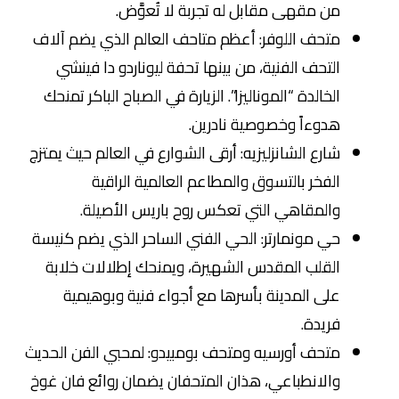
من مقهى مقابل له تجربة لا تُعوَّض.
متحف اللوفر: أعظم متاحف العالم الذي يضم آلاف
التحف الفنية، من بينها تحفة ليوناردو دا فينشي
الخالدة “الموناليزا”. الزيارة في الصباح الباكر تمنحك
هدوءاً وخصوصية نادرين.
شارع الشانزليزيه: أرقى الشوارع في العالم حيث يمتزج
الفخر بالتسوق والمطاعم العالمية الراقية
والمقاهي التي تعكس روح باريس الأصيلة.
حي مونمارتر: الحي الفني الساحر الذي يضم كنيسة
القلب المقدس الشهيرة، ويمنحك إطلالات خلابة
على المدينة بأسرها مع أجواء فنية وبوهيمية
فريدة.
متحف أورسيه ومتحف بومبيدو: لمحبي الفن الحديث
والانطباعي، هذان المتحفان يضمان روائع فان غوخ