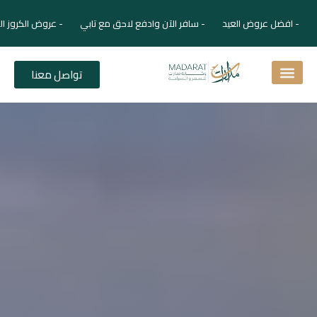
افضل عروض العيد - سافر الآن وادفع لاحق مع تابي - عروض الكروز الفاخرة 
تواصل معنا
اسئلة شائعة
دليل الفنادق
نصائح للمسافر
برنامجك السياحي
دليلك السياحي
المقالات و المجلة السياحية