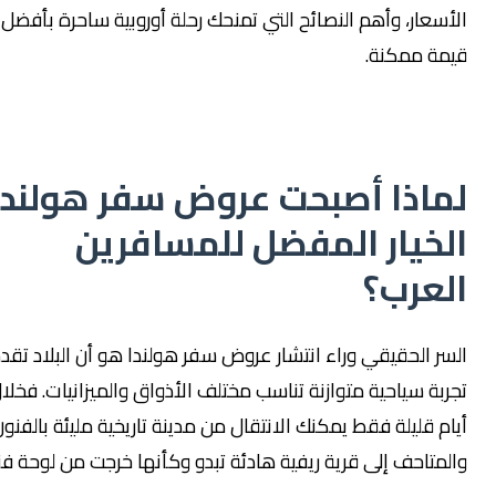
أسعار، وأهم النصائح التي تمنحك رحلة أوروبية ساحرة بأفضل
يمة ممكنة.
ماذا أصبحت عروض سفر هولندا
لخيار المفضل للمسافرين
لعرب؟
سر الحقيقي وراء انتشار عروض سفر هولندا هو أن البلاد تقدم
ربة سياحية متوازنة تناسب مختلف الأذواق والميزانيات. فخلال
ام قليلة فقط يمكنك الانتقال من مدينة تاريخية مليئة بالفنون
لمتاحف إلى قرية ريفية هادئة تبدو وكأنها خرجت من لوحة فنية.