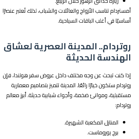
زيارة حدائق الزهور خلال الربيع.
ستردام تناسب الأزواج والعائلات والشباب، لذلك تُعتبر عنصرًا
اسيًا في أغلب الباقات السياحية.
وتردام.. المدينة العصرية لعشاق
لهندسة الحديثة
ذا كنت تبحث عن وجه مختلف داخل عروض سفر هولندا، فإن
تردام ستكون خيارًا رائعًا. المدينة تتميز بتصاميم معمارية
تقبلية، وموانئ ضخمة، وأجواء شبابية حديثة. أبرز معالم
تردام:
المنازل المكعبة الشهيرة.
برج يوروماست.