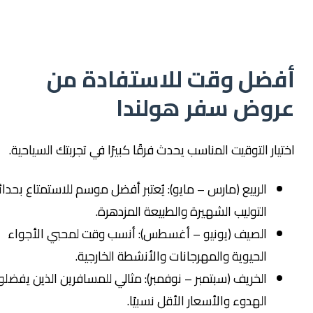
فضل وقت للاستفادة من
روض سفر هولندا
تيار التوقيت المناسب يحدث فرقًا كبيرًا في تجربتك السياحية.
الربيع (مارس – مايو): يُعتبر أفضل موسم للاستمتاع بحدائق
التوليب الشهيرة والطبيعة المزدهرة.
الصيف (يونيو – أغسطس): أنسب وقت لمحبي الأجواء
الحيوية والمهرجانات والأنشطة الخارجية.
الخريف (سبتمبر – نوفمبر): مثالي للمسافرين الذين يفضلون
الهدوء والأسعار الأقل نسبيًا.