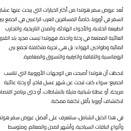
عد عروض سفر هولندا من أكثر الخيارات التي يبحث عنها عشاق
سفر في أوروبا، خاصةً المسافرين العرب الراغبين في الجمع بين
طبيعة الخلابة، والأجواء الهادئة، والمدن التاريخية، والتجارب
عائلية الممتعة في رحلة واحدة. فهولندا ليست مجرد بلد القنوات
مائية وطواحين الهواء؛ بل هي تجربة متكاملة تجمع بين
رومانسية والثقافة والترفيه والتسوق والمغامرة.
حظت أن هولندا أصبحت من الوجهات الأوروبية التي تناسب
جميع؛ سواء كنت تبحث عن شهر عسل فاخر، أو رحلة عائلية
يحة، أو عطلة شبابية مليئة بالنشاطات، أو حتى برنامج اقتصادي
كتشاف أوروبا بأقل تكلفة ممكنة.
ي هذا الدليل الشامل، ستتعرف على أفضل عروض سفر هولندا،
نواع الباقات السياحية، وأشهر المدن والمعالم، ومتوسط