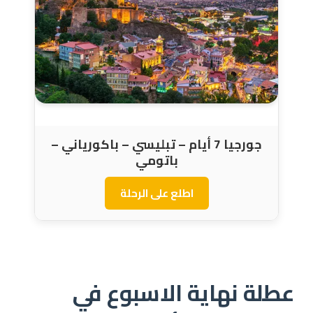
جورجيا 7 أيام – تبليسي – باكورياني –
باتومي
اطلع على الرحلة
عطلة نهاية الاسبوع في