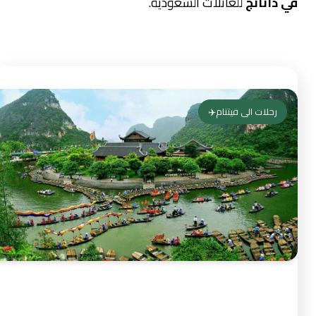
في دانانج
للعائلات السعودية.
رحلات الى فيتنام✈️