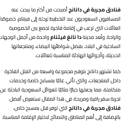
فنادق مجربة في دانانج
أصبحت من أكثر ما يبحث عنه
المسافرون السعوديون عند التخطيط لرحلة إلى فيتنام، خصوصًا
العائلات التي ترغب في إقامة فاخرة تجمع بين الخصوصية
والراحة. وتُعد مدينة
دا نانغ فيتنام
واحدة من أجمل الوجهات
الساحلية في البلاد، بفضل شواطئها البيضاء، ومنتجعاتها
الحديثة، وأجوائها الهادئة المناسبة للعائلات.
كما تشتهر دانانج بتوفير مجموعة واسعة من الفلل الفاخرة
داخل المنتجعات، والتي تأتي غالبًا بمسابح خاصة وخدمات
متكاملة، مما يجعلها خيارًا مثاليًا للعوائل السعودية الباحثة عن
تجربة سفر راقية ومريحة. في هذا المقال نستعرض أفضل
فنادق مجربة في دانانج
التي توفر فلل بمسبح خاص،
بالإضافة إلى أهم المناطق والنصائح لاختيار الإقامة المناسبة.