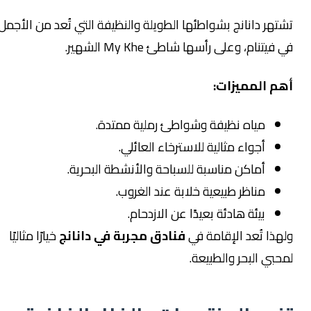
تشتهر دانانج بشواطئها الطويلة والنظيفة التي تُعد من الأجمل
في فيتنام، وعلى رأسها شاطئ My Khe الشهير.
أهم المميزات:
مياه نظيفة وشواطئ رملية ممتدة.
أجواء مثالية للاسترخاء العائلي.
أماكن مناسبة للسباحة والأنشطة البحرية.
مناظر طبيعية خلابة عند الغروب.
بيئة هادئة بعيدًا عن الازدحام.
ولهذا تُعد الإقامة في
فنادق مجربة في دانانج
خيارًا مثاليًا
لمحبي البحر والطبيعة.