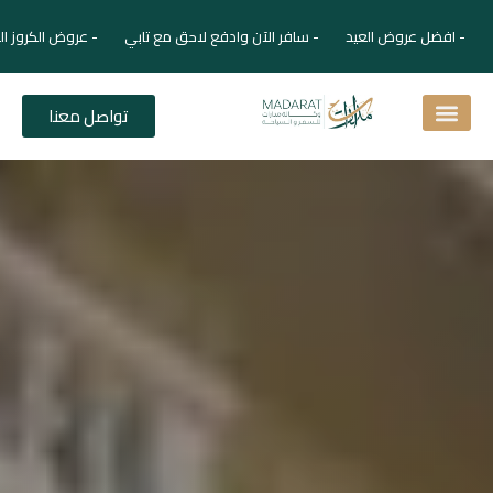
- افضل عروض العيد - سافر الآن وادفع لاحق مع تابي - عروض الكروز الفاخر
تواصل معنا
اسئلة شائعة
دليل الفنادق
نصائح للمسافر
برنامجك السياحي
دليلك السياحي
المقالات و المجلة السياحية