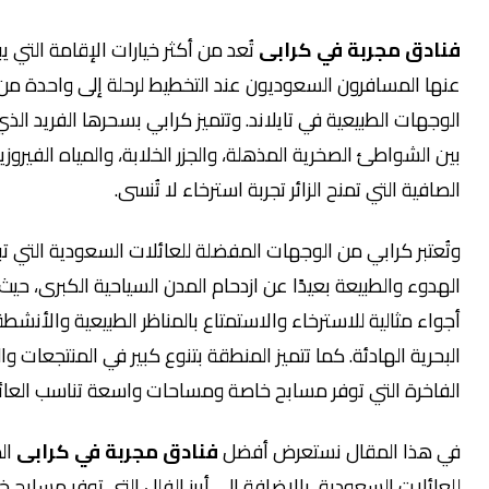
 مجربة في كرابى
تُعد من أكثر خيارات الإقامة التي يبحث
المسافرون السعوديون عند التخطيط لرحلة إلى واحدة من أجمل
ت الطبيعية في تايلاند. وتتميز كرابي بسحرها الفريد الذي يجمع
شواطئ الصخرية المذهلة، والجزر الخلابة، والمياه الفيروزية
ة التي تمنح الزائر تجربة استرخاء لا تُنسى.
ر كرابي من الوجهات المفضلة للعائلات السعودية التي تبحث عن
 والطبيعة بعيدًا عن ازدحام المدن السياحية الكبرى، حيث توفر
مثالية للاسترخاء والاستمتاع بالمناظر الطبيعية والأنشطة
ة الهادئة. كما تتميز المنطقة بتنوع كبير في المنتجعات والفلل
رة التي توفر مسابح خاصة ومساحات واسعة تناسب العائلات.
ا المقال نستعرض أفضل
فنادق مجربة في كرابى
المناسبة
ات السعودية، بالإضافة إلى أبرز الفلل التي توفر مسابح خاصة،