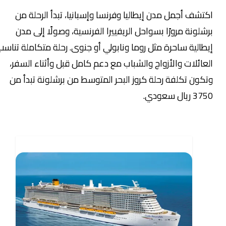
اكتشف أجمل مدن إيطاليا وفرنسا وإسبانيا، تبدأ الرحلة من
برشلونة مرورًا بسواحل الريفييرا الفرنسية، وصولًا إلى مدن
إيطالية ساحرة مثل روما ونابولي أو جنوى. رحلة متكاملة تناسب
العائلات والأزواج والشباب مع دعم كامل قبل وأثناء السفر،
وتكون تكلفة رحلة كروز البحر المتوسط من برشلونة تبدأ من
3750 ريال سعودي.