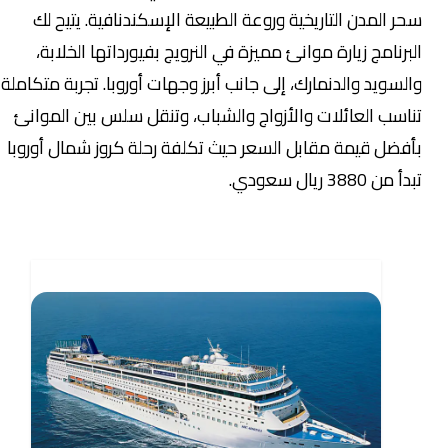
سحر المدن التاريخية وروعة الطبيعة الإسكندنافية. يتيح لك
البرنامج زيارة موانئ مميزة في النرويج بفيورداتها الخلابة،
والسويد والدنمارك، إلى جانب أبرز وجهات أوروبا. تجربة متكاملة
تناسب العائلات والأزواج والشباب، وتنقل سلس بين الموانئ
بأفضل قيمة مقابل السعر حيث تكلفة رحلة كروز شمال أوروبا
تبدأ من 3880 ريال سعودي.