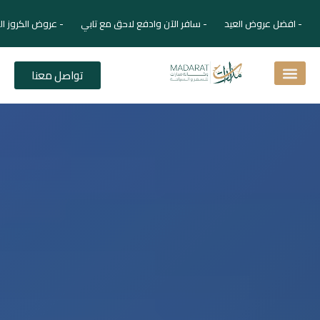
- افضل عروض العيد - سافر الآن وادفع لاحق مع تابي - عروض الكروز الفاخر
تواصل معنا
اسئلة شائعة
دليل الفنادق
نصائح للمسافر
برنامجك السياحي
دليلك السياحي
المقالات و المجلة السياحية