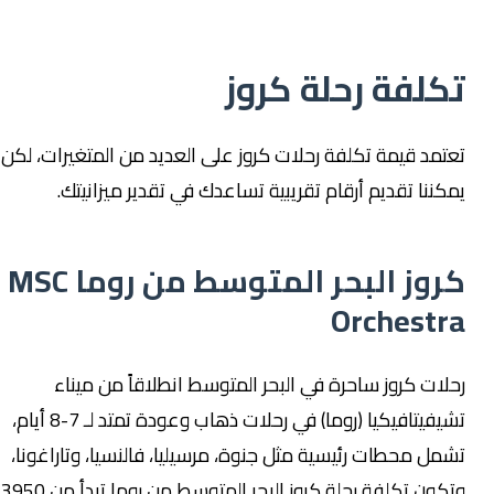
تكلفة رحلة كروز
تعتمد قيمة تكلفة رحلات كروز على العديد من المتغيرات، لكن
يمكننا تقديم أرقام تقريبية تساعدك في تقدير ميزانيتك.
كروز البحر المتوسط من روما MSC
Orchestra
رحلات كروز ساحرة في البحر المتوسط انطلاقاً من ميناء
تشيفيتافيكيا (روما) في رحلات ذهاب وعودة تمتد لـ 7-8 أيام،
تشمل محطات رئيسية مثل جنوة، مرسيليا، فالنسيا، وتاراغونا،
وتكون تكلفة رحلة كروز البحر المتوسط من روما تبدأ من 3950