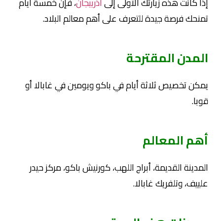
إذا كانت هذه زيارتك الأولى إلى
اذربيجان
، فإن خمسة أيام
تمنحك فرصة جيدة للتعرف على أهم معالم البلاد.
المدن المقترحة
يمكن تخصيص ثلاثة أيام في باكو ويومين في غابالا أو
قوبا.
أهم المعالم
المدينة القديمة، أبراج اللهب، كورنيش باكو، مركز حيدر
علييف، وتلفريك غابالا.