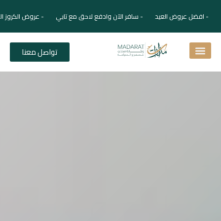
- افضل عروض العيد - سافر الآن وادفع لاحق مع تابي - عروض الكروز ال
تواصل معنا
اسئلة شائعة
دليل الفنادق
نصائح للمسافر
برنامجك السياحي
دليلك السياحي
المقالات و المجلة السياحية