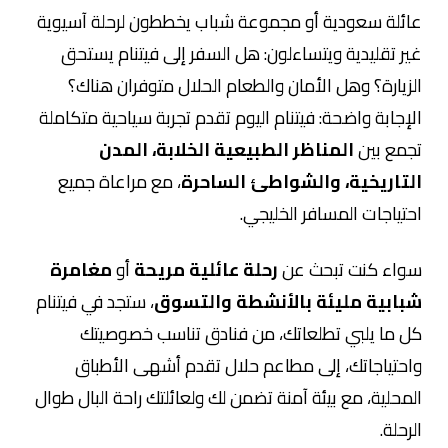
عائلة سعودية أو مجموعة شباب يخططون لرحلة آسيوية
غير تقليدية ويتساءلون: هل السفر إلى فيتنام يستحق
الزيارة؟ وهل الأمان والطعام الحلال متوفران هناك؟
الإجابة واضحة: فيتنام اليوم تقدم تجربة سياحية متكاملة
تجمع بين
المناظر الطبيعية الخلابة، المدن
التاريخية، والشواطئ الساحرة
، مع مراعاة جميع
احتياجات المسافر الخليجي.
سواء كنت تبحث عن
رحلة عائلية مريحة
أو
مغامرة
شبابية مليئة بالأنشطة والتسوق
، ستجد في فيتنام
كل ما يلبي تطلعاتك، من فنادق تناسب خصوصيتك
واحتياجاتك، إلى مطاعم حلال تقدم أشهى الأطباق
المحلية، مع بيئة آمنة تضمن لك ولعائلتك راحة البال طوال
الرحلة.