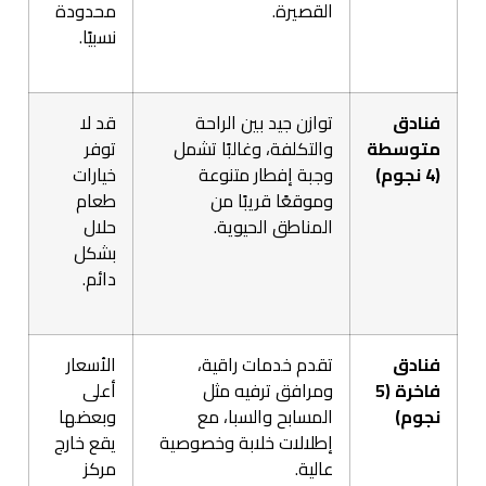
القصيرة.
محدودة
نسبيًا.
فنادق
توازن جيد بين الراحة
قد لا
متوسطة
والتكلفة، وغالبًا تشمل
توفر
(4 نجوم)
وجبة إفطار متنوعة
خيارات
وموقعًا قريبًا من
طعام
المناطق الحيوية.
حلال
بشكل
دائم.
فنادق
تقدم خدمات راقية،
الأسعار
فاخرة (5
ومرافق ترفيه مثل
أعلى
نجوم)
المسابح والسبا، مع
وبعضها
إطلالات خلابة وخصوصية
يقع خارج
عالية.
مركز