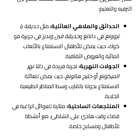
الترفيه والتعليم:
الحدائق والملاهي العائلية:
مثل
حديقة با
تروونغ
في دانانغ و
حديقة فين وندرز
في جزيرة فو
كوك، حيث يمكن للأطفال الاستمتاع بالألعاب
المائية والعروض الثقافية.
الجولات النهرية:
تجربة فريدة في
دلتا نهر
الميكونغ
أو
خليج هالونغ
، حيث يمكن للعائلة
الاستمتاع بجولة بالقارب وسط المناظر الطبيعية
الخلابة.
المنتجعات الساحلية:
مثالية للعوائل الراغبة في
قضاء وقت هادئ على الشاطئ، مع أنشطة
للأطفال ومسابح خاصة.