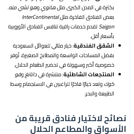
بكثرة في المدن الكبرى مثل
هانوي
و
هو تشي منه
.
بعض الفنادق الفاخرة مثل
InterContinental
Saigon
تقدم خدمات راقية تنافس الفنادق الأوروبية
بأسعار أقل.
الشقق الفندقية
: خيار مثالي للعوائل السعودية
بفضل المساحات الواسعة والمطابخ الصغيرة. تُوفر
خصوصية أكبر وسهولة في تحضير الطعام الحلال.
المنتجعات الشاطئية
: منتشرة في
دانانغ
و
فو
كوك
وتعد خيارًا فاخرًا للراغبين في الاستجمام وسط
الطبيعة والبحر.
نصائح لاختيار فنادق قريبة من
الأسواق والمطاعم الحلال