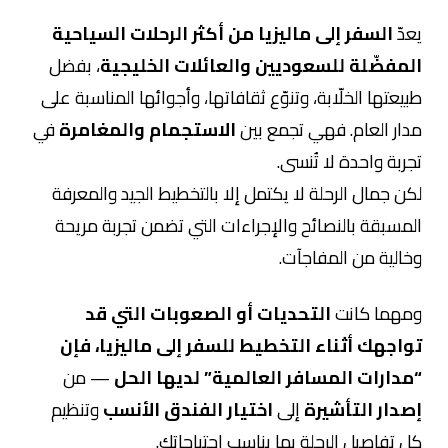
يعدّ
السفر إلى ماليزيا من أكثر الرحلات السياحية
المفضّلة للسعوديين والعائلات الخليجية
، بفضل
طبيعتها الخلّابة، وتنوّع ثقافاتها، وأجوائها المناسبة على
مدار العام. فهي تجمع بين
الاستجمام والمغامرة
في
تجربة واحدة لا تُنسى.
لكن جمال الرحلة لا يكتمل إلا بالتخطيط الجيد والمعرفة
المسبقة بالنصائح والإجراءات التي تضمن تجربة مريحة
وخالية من المفاجآت.
ومهما كانت
التحديات أو الصعوبات التي قد
تواجهك أثناء التخطيط للسفر إلى ماليزيا، فإن
“مدارات المسافر العالمية” لديها الحل
— من
إصدار التأشيرة
إلى
اختيار الفندق الأنسب
وتنظيم
كل تفاصيل الرحلة بما يناسب احتياجاتك.