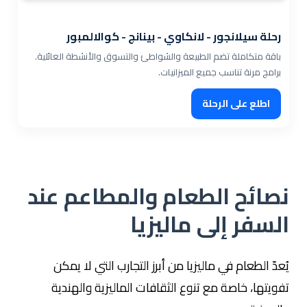
رحلة سيلانجور - لانكاوي - بينانج - كوالالمبور
باقة متكاملة تضم الطبيعة والشواطئ والتسوق والأنشطة العائلية.
برامج مرنة تناسب جميع الميزانيات.
اطلع على الرحلة
نصائح الطعام والمطاعم عند
السفر إلى ماليزيا
يُعدّ الطعام في ماليزيا من أبرز التجارب التي لا يمكن
تفويتها، خاصة مع تنوع الثقافات الماليزية والهندية