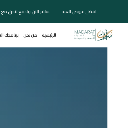
- افضل عروض العيد - سافر الآن وادفع لاحق مع 
الرئيسية
من نحن
برنامجك ال