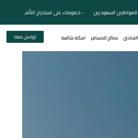
لمواطنين السعوديين - خصومات على استخراج التأشيرات السياح
تواصل معنا
الفنادق
نصائح للمسافر
اسئلة شائعة