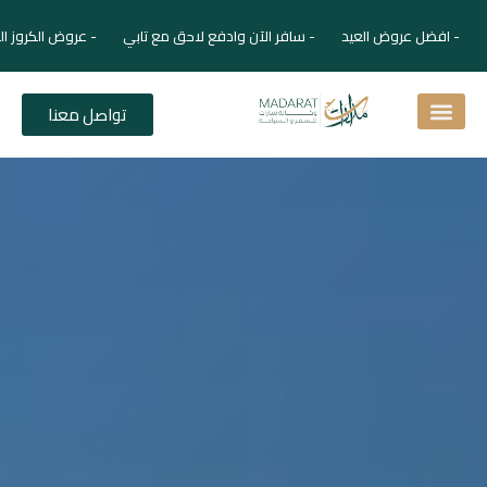
 افضل عروض العيد - سافر الآن وادفع لاحق مع تابي - عروض الكروز الفاخرة
تواصل معنا
اسئلة شائعة
دليل الفنادق
نصائح للمسافر
برنامجك السياحي
دليلك السياحي
المقالات و المجلة السياحية